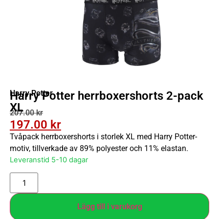
Harry Potter
Harry Potter herrboxershorts 2-pack
XL
207.00
kr
197.00
kr
Tvåpack herrboxershorts i storlek XL med Harry Potter-
motiv, tillverkade av 89% polyester och 11% elastan.
Leveranstid 5-10 dagar
Lägg till i varukorg