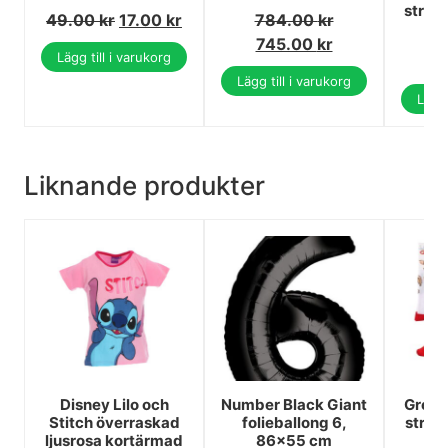
stran
49.00
kr
17.00
kr
784.00
kr
1
745.00
kr
Lägg till i varukorg
1
Lägg till i varukorg
Lägg 
Liknande produkter
Disney Lilo och
Number Black Giant
Greml
Stitch överraskad
folieballong 6,
strum
ljusrosa kortärmad
86×55 cm