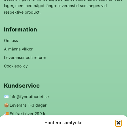
lager, men med något längre leveranstid som anges vid
respektive produkt.
Information
Om oss
Allmänna villkor
Leveranser och returer
Cookiepolicy
Kundservice
✉️
info@fyndutbudet.se
📦
Leverans 1–3 dagar
🚚
Fri frakt över 299 kr
😊
Nöjd kund-garanti
Hantera samtycke