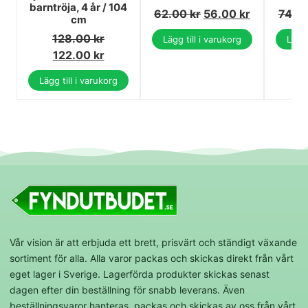
barntröja, 4 år / 104
62.00
kr
56.00
kr
74.0
cm
128.00
kr
Lägg till i varukorg
Lägg 
122.00
kr
Lägg till i varukorg
Vår vision är att erbjuda ett brett, prisvärt och ständigt växande
sortiment för alla. Alla varor packas och skickas direkt från vårt
eget lager i Sverige. Lagerförda produkter skickas senast
dagen efter din beställning för snabb leverans. Även
beställningsvaror hanteras, packas och skickas av oss från vårt