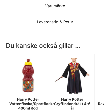
Varumärke
Leveranstid & Retur
Du kanske också gillar ...
Harry Potter
Harry Potter
Ha
Vattenflaska/Sportflaska
Gryffindor dräkt 4-6
Raven
400ml Röd
år
tr