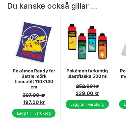
Du kanske också gillar ...
Pokémon Ready for
Pokémon fyrkantig
Pokém
Battle mörk
plastflaska 500 ml
med l
fleecefilt 110x140
252.00
kr
2
cm
239.00
kr
1
207.00
kr
197.00
kr
Lägg till i varukorg
Lägg 
Lägg till i varukorg