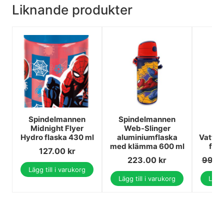
Liknande produkter
Spindelmannen
Spindelmannen
M
Midnight Flyer
Web-Slinger
A
Hydro flaska 430 ml
aluminiumflaska
Vatten
med klämma 600 ml
för 
127.00
kr
223.00
kr
99.0
Lägg till i varukorg
Lägg till i varukorg
Lägg 