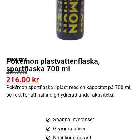
Pokemon
Pokémon plastvattenflaska,
sportflaska 700 ml
239.00
kr
216.00
kr
Pokémon sportflaska i plast med en kapacitet på 700 ml,
perfekt för att hålla dig hydrerad under aktiviteter.
Snabba leveranser
Grymma priser
Nöjd kund-garanti