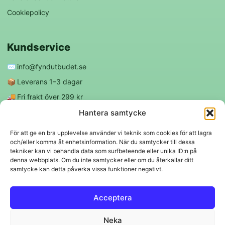
Cookiepolicy
Kundservice
✉️
info@fyndutbudet.se
📦
Leverans 1–3 dagar
🚚
Fri frakt över 299 kr
😊
Nöjd kund-garanti
Hantera samtycke
För att ge en bra upplevelse använder vi teknik som cookies för att lagra
och/eller komma åt enhetsinformation. När du samtycker till dessa
Följ oss
tekniker kan vi behandla data som surfbeteende eller unika ID:n på
denna webbplats. Om du inte samtycker eller om du återkallar ditt
samtycke kan detta påverka vissa funktioner negativt.
f
◎
Acceptera
Trygga betalningar
Neka
Klarna
VISA
Mastercard
Swish