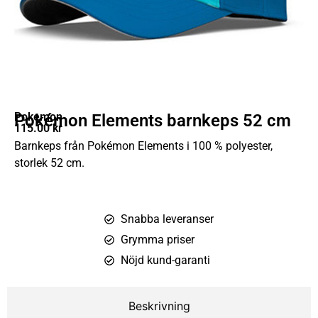
Pokemon
Pokémon Elements barnkeps 52 cm
115.00
kr
Barnkeps från Pokémon Elements i 100 % polyester,
storlek 52 cm.
Snabba leveranser
Grymma priser
Nöjd kund-garanti
Beskrivning