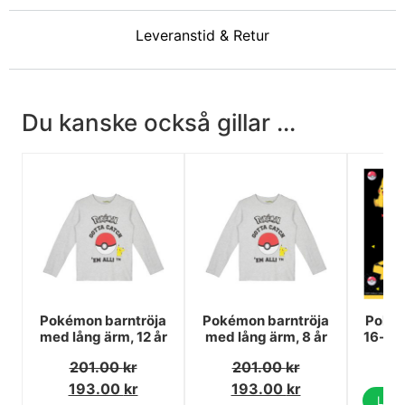
Leveranstid & Retur
Du kanske också gillar ...
Pokémon barntröja
Pokémon barntröja
Pokém
med lång ärm, 12 år
med lång ärm, 8 år
16-pa
201.00
kr
201.00
kr
193.00
kr
193.00
kr
Lägg 