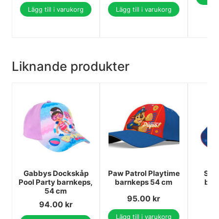
Lägg till i varukorg
Lägg till i varukorg
Liknande produkter
Gabbys Dockskåp
Paw Patrol Playtime
Spi
Pool Party barnkeps,
barnkeps 54 cm
bar
54 cm
95.00
kr
1
94.00
kr
1
Lägg till i varukorg