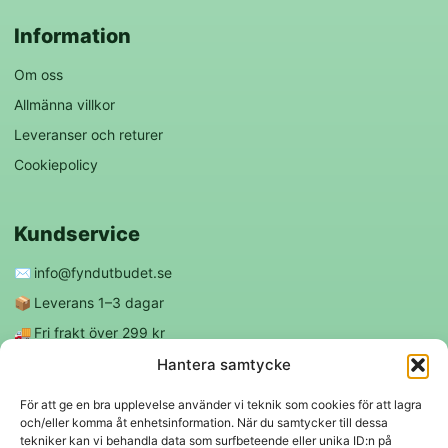
Information
Om oss
Allmänna villkor
Leveranser och returer
Cookiepolicy
Kundservice
✉️
info@fyndutbudet.se
📦
Leverans 1–3 dagar
🚚
Fri frakt över 299 kr
😊
Nöjd kund-garanti
Hantera samtycke
För att ge en bra upplevelse använder vi teknik som cookies för att lagra
och/eller komma åt enhetsinformation. När du samtycker till dessa
Följ oss
tekniker kan vi behandla data som surfbeteende eller unika ID:n på