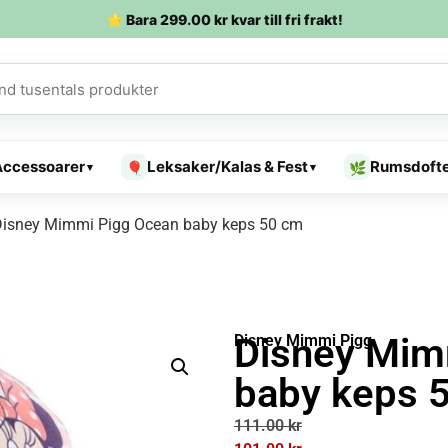
⭐ Bara
299.00
kr
kvar till fri frakt!
Accessoarer
Leksaker/Kalas & Fest
Rumsdoft
🎈
🌿
▾
▾
Disney Mimmi Pigg Ocean baby keps 50 cm
Disney Mim
Disney Mimmi Pigg
baby keps 
111.00
kr