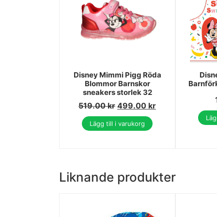
Disney Mimmi Pigg Röda
Disn
Blommor Barnskor
Barnför
sneakers storlek 32
519.00
kr
499.00
kr
Lägg
Lägg till i varukorg
Liknande produkter