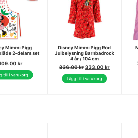
ey Mimmi Pigg
Disney Mimmi Pigg Röd
M
kläde 2-delars set
Julbelysning Barnbadrock
4 år / 104 cm
109.00
kr
336.00
kr
333.00
kr
 till i varukorg
Lägg till i varukorg