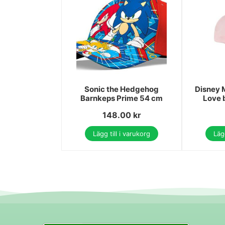
Sonic the Hedgehog
Disney 
Barnkeps Prime 54 cm
Love 
148.00
kr
Lägg till i varukorg
Lägg