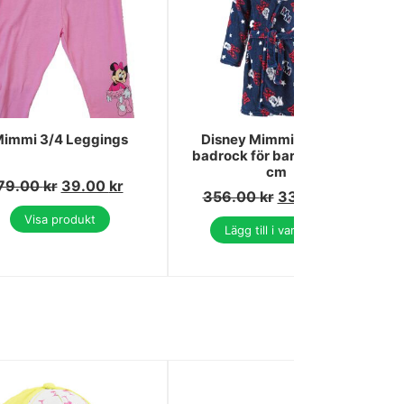
immi 3/4 Leggings
Disney Mimmi Pigg blå
badrock för barn 3 år / 98
cm
79.00
kr
39.00
kr
356.00
kr
336.00
kr
Visa produkt
Lägg till i varukorg