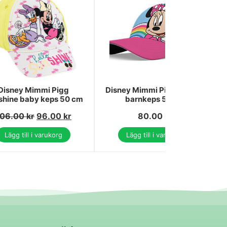
Disney Mimmi Pigg
Disney Mimmi Pigg Magisk
shine baby keps 50 cm
barnkeps 54 cm
106.00
kr
96.00
kr
80.00
kr
Lägg till i varukorg
Lägg till i varukorg