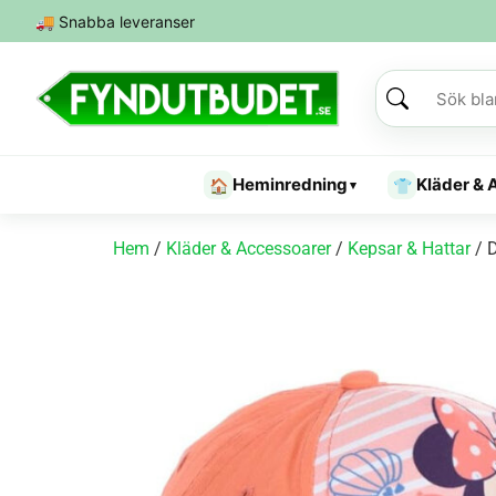
🚚
Snabba leveranser
Heminredning
Kläder & 
🏠
👕
▾
Hem
/
Kläder & Accessoarer
/
Kepsar & Hattar
/ 