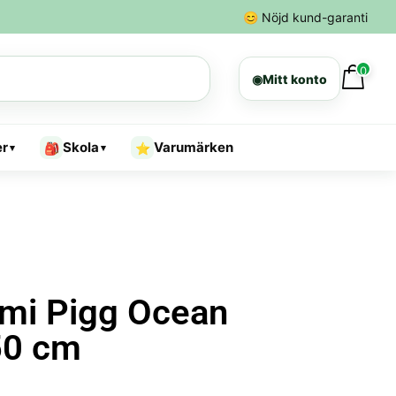
😊
Nöjd kund-garanti
0
◉
Mitt konto
er
Skola
Varumärken
🎒
⭐
▾
▾
mi Pigg Ocean
50 cm