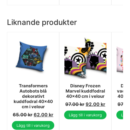
Liknande produkter
Transformers
Disney Frozen
Disn
Autobots blå
Marvel kuddfodral
vacke
dekorativt
40x40 cm i velour
40x4
kuddfodral 40x40
97.00
kr
92.00
kr
97.0
cm i velour
65.00
kr
62.00
kr
Lägg till i varukorg
Lägg 
Lägg till i varukorg