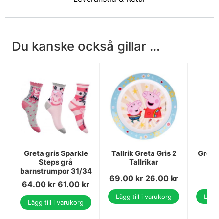
Du kanske också gillar ...
Greta gris Sparkle
Tallrik Greta Gris 2
Greta
Steps grå
Tallrikar
fla
barnstrumpor 31/34
69.00
kr
26.00
kr
1
64.00
kr
61.00
kr
Lägg till i varukorg
Lägg 
Lägg till i varukorg