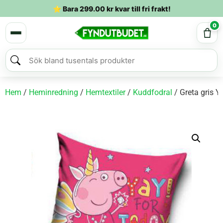
⭐ Bara
299.00
kr
kvar till fri frakt!
0
Hem
/
Heminredning
/
Hemtextiler
/
Kuddfodral
/ Greta gris 