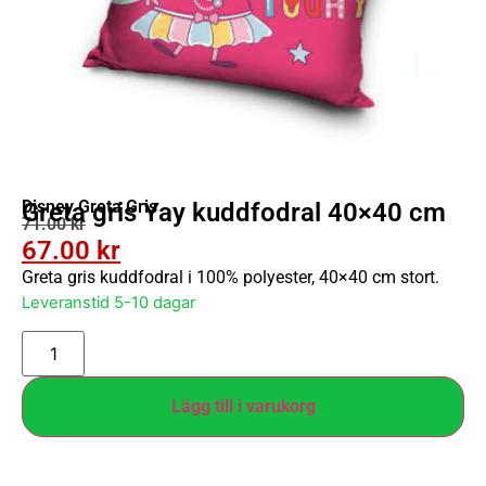
Disney Greta Gris
Greta gris Yay kuddfodral 40×40 cm
71.00
kr
67.00
kr
Greta gris kuddfodral i 100% polyester, 40×40 cm stort.
Leveranstid 5-10 dagar
Lägg till i varukorg