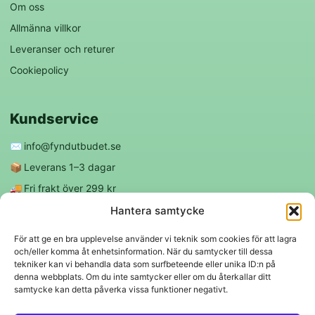
Om oss
Allmänna villkor
Leveranser och returer
Cookiepolicy
Kundservice
✉️
info@fyndutbudet.se
📦
Leverans 1–3 dagar
🚚
Fri frakt över 299 kr
😊
Nöjd kund-garanti
Hantera samtycke
För att ge en bra upplevelse använder vi teknik som cookies för att lagra
och/eller komma åt enhetsinformation. När du samtycker till dessa
Följ oss
tekniker kan vi behandla data som surfbeteende eller unika ID:n på
denna webbplats. Om du inte samtycker eller om du återkallar ditt
samtycke kan detta påverka vissa funktioner negativt.
f
◎