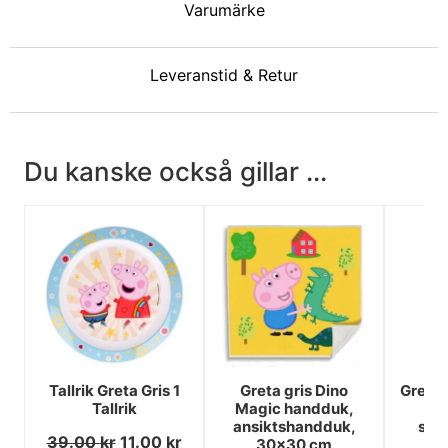
Varumärke
Leveranstid & Retur
Du kanske också gillar ...
Tallrik Greta Gris 1
Greta gris Dino
Greta 
Tallrik
Magic handduk,
ba
ansiktshandduk,
str
39.00
kr
11.00
kr
30x30 cm
7