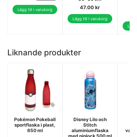
47.00
kr
2
Lägg till i varukorg
2
Lägg till i varukorg
Lägg 
Liknande produkter
Pokémon Pokeball
Disney Lilo och
H
sportflaska i plast,
Stitch
E
650 ml
aluminiumflaska
vatt
med piplock 500 ml
sug