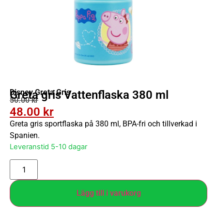
Disney Greta Gris
Greta gris Vattenflaska 380 ml
50.00
kr
48.00
kr
Greta gris sportflaska på 380 ml, BPA-fri och tillverkad i
Spanien.
Leveranstid 5-10 dagar
Lägg till i varukorg