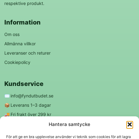
respektive produkt.
Information
Om oss
Allmänna villkor
Leveranser och returer
Cookiepolicy
Kundservice
✉️
info@fyndutbudet.se
📦
Leverans 1–3 dagar
🚚
Fri frakt över 299 kr
😊
Nöjd kund-garanti
Hantera samtycke
För att ge en bra upplevelse använder vi teknik som cookies för att lagra