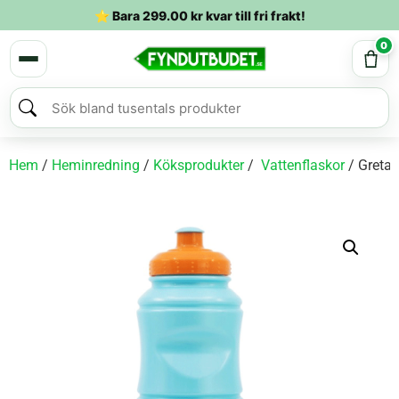
⭐ Bara
299.00
kr
kvar till fri frakt!
0
Hem
/
Heminredning
/
Köksprodukter
/
Vattenflaskor
/ Greta 