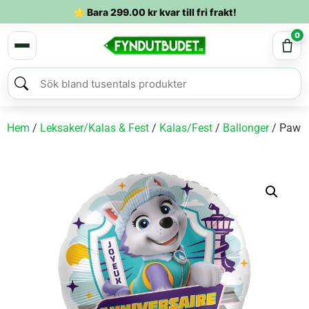
⭐ Bara
299.00
kr
kvar till fri frakt!
0
Hem
/
Leksaker/Kalas & Fest
/
Kalas/Fest
/
Ballonger
/ Paw P