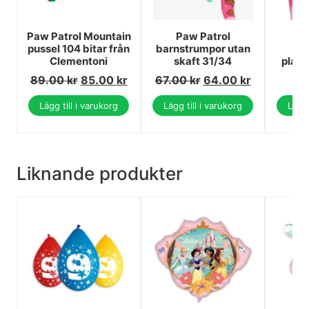
Paw Patrol Mountain
Paw Patrol
P
pussel 104 bitar från
barnstrumpor utan
Su
Clementoni
skaft 31/34
plas
89.00
kr
85.00
kr
67.00
kr
64.00
kr
Lägg till i varukorg
Lägg till i varukorg
Lägg 
Liknande produkter