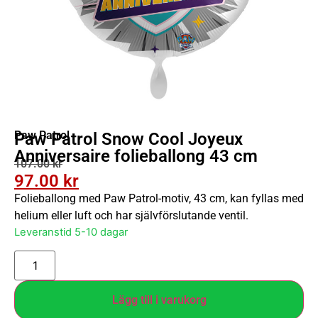
Paw Patrol
Paw Patrol Snow Cool Joyeux
Anniversaire folieballong 43 cm
107.00
kr
97.00
kr
Folieballong med Paw Patrol-motiv, 43 cm, kan fyllas med
helium eller luft och har självförslutande ventil.
Leveranstid 5-10 dagar
Lägg till i varukorg