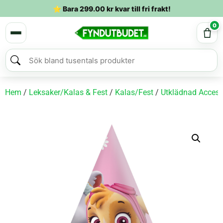
⭐ Bara
299.00
kr
kvar till fri frakt!
0
Hem
/
Leksaker/Kalas & Fest
/
Kalas/Fest
/
Utklädnad Access