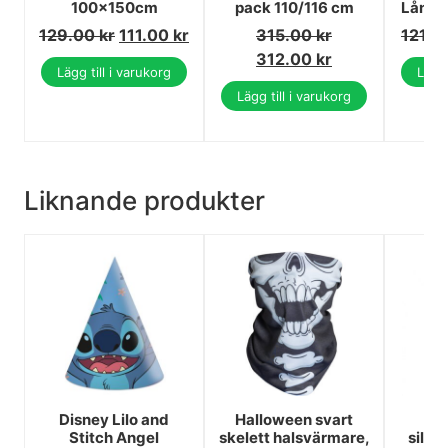
100x150cm
pack 110/116 cm
Långa
129.00
kr
111.00
kr
315.00
kr
121.0
312.00
kr
Lägg till i varukorg
Lägg 
Lägg till i varukorg
Liknande produkter
Disney Lilo and
Halloween svart
H
Stitch Angel
skelett halsvärmare,
silv