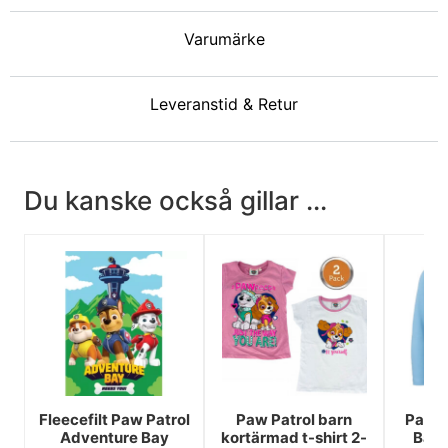
Varumärke
Leveranstid & Retur
Du kanske också gillar ...
Fleecefilt Paw Patrol
Paw Patrol barn
Paw P
Adventure Bay
kortärmad t-shirt 2-
Barn