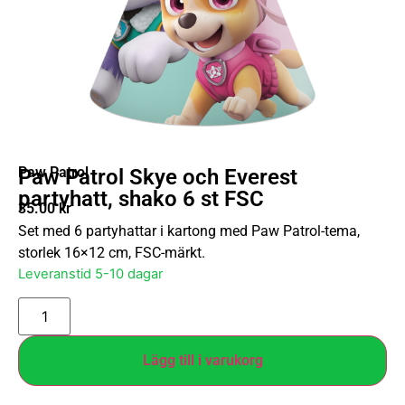
Paw Patrol
Paw Patrol Skye och Everest
partyhatt, shako 6 st FSC
35.00
kr
Set med 6 partyhattar i kartong med Paw Patrol-tema,
storlek 16×12 cm, FSC-märkt.
Leveranstid 5-10 dagar
Lägg till i varukorg