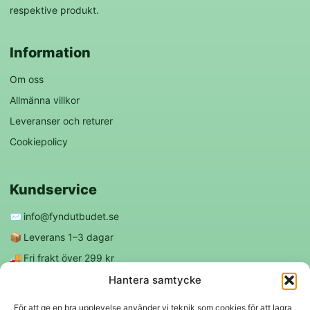
respektive produkt.
Information
Om oss
Allmänna villkor
Leveranser och returer
Cookiepolicy
Kundservice
✉️
info@fyndutbudet.se
📦
Leverans 1–3 dagar
🚚
Fri frakt över 299 kr
😊
Nöjd kund-garanti
Hantera samtycke
För att ge en bra upplevelse använder vi teknik som cookies för att lagra