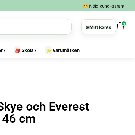
😊
Nöjd kund-garanti
0
◉
Mitt konto
er
Skola
Varumärken
🎒
⭐
▾
▾
Skye och Everest
g 46 cm