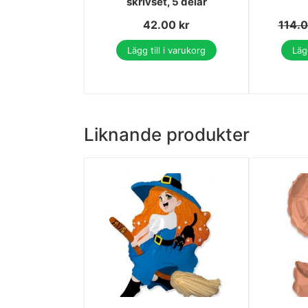
skrivset, 5 delar
42.00
kr
114.
Lägg till i varukorg
Lägg
Liknande produkter