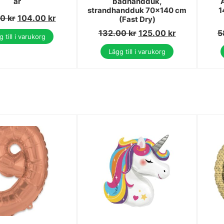
år
badhandduk,
strandhandduk 70x140 cm
1
00
kr
104.00
kr
(Fast Dry)
132.00
kr
125.00
kr
5
 till i varukorg
Lägg till i varukorg