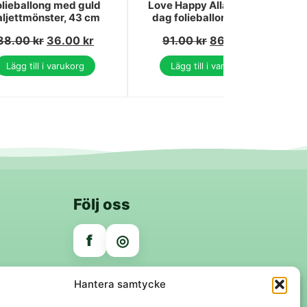
olieballong med guld
Love Happy Alla hjärtans
aljettmönster, 43 cm
dag folieballong 86 cm
38.00
kr
36.00
kr
91.00
kr
86.00
kr
Lägg till i varukorg
Lägg till i varukorg
Följ oss
f
◎
Trygga betalningar
Hantera samtycke