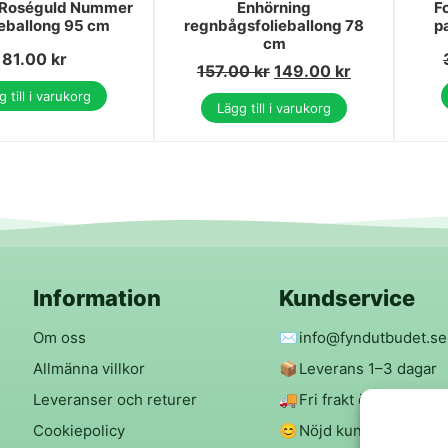
Roséguld Nummer
Enhörning
F
ieballong 95 cm
regnbågsfolieballong 78
p
cm
81.00
kr
157.00
kr
149.00
kr
 till i varukorg
Lägg till i varukorg
Information
Kundservice
Om oss
✉️
info@fyndutbudet.se
Allmänna villkor
📦
Leverans 1–3 dagar
Leveranser och returer
🚚
Fri frakt över 299 kr
Cookiepolicy
😊
Nöjd kund-garanti