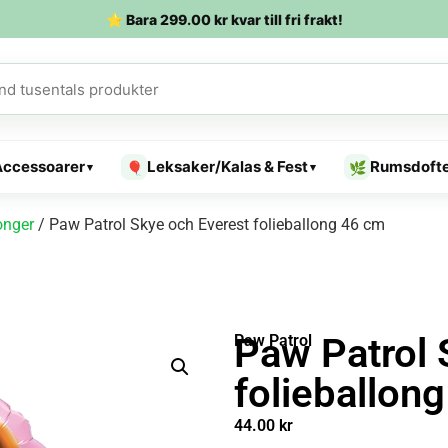
⭐ Bara
299.00
kr
kvar till fri frakt!
Accessoarer
Leksaker/Kalas & Fest
Rumsdoft
🎈
🌿
▾
▾
onger
/ Paw Patrol Skye och Everest folieballong 46 cm
Paw Patrol 
Paw Patrol
folieballon
44.00
kr