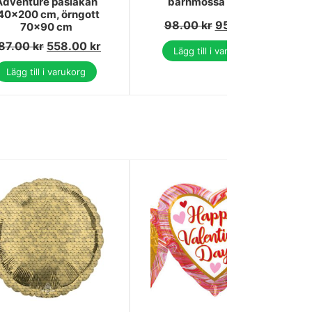
Adventure påslakan
barnmössa 52 cm
40x200 cm, örngott
98.00
kr
95.00
kr
70x90 cm
87.00
kr
558.00
kr
Lägg till i varukorg
Lägg till i varukorg