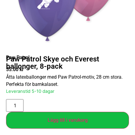
Paw Patrol
Paw Patrol Skye och Everest
ballonger, 8-pack
55.00
kr
Åtta latexballonger med Paw Patrol-motiv, 28 cm stora.
Perfekta för barnkalaset.
Leveranstid 5-10 dagar
Lägg till i varukorg