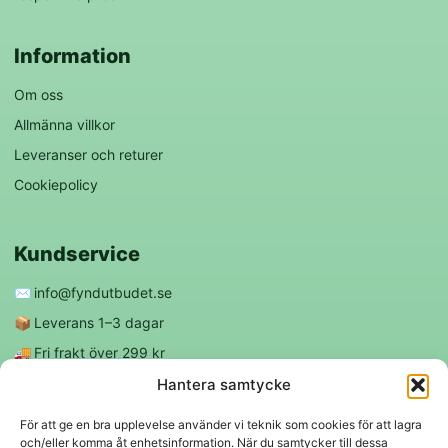
Information
Om oss
Allmänna villkor
Leveranser och returer
Cookiepolicy
Kundservice
✉️
info@fyndutbudet.se
📦
Leverans 1–3 dagar
🚚
Fri frakt över 299 kr
😊
Nöjd kund-garanti
Hantera samtycke
För att ge en bra upplevelse använder vi teknik som cookies för att lagra
och/eller komma åt enhetsinformation. När du samtycker till dessa