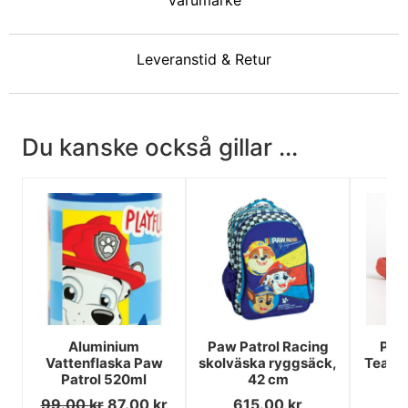
Varumärke
Leveranstid & Retur
Du kanske också gillar ...
Aluminium
Paw Patrol Racing
Paw 
Vattenflaska Paw
skolväska ryggsäck,
Team 
Patrol 520ml
42 cm
99.00
kr
87.00
kr
615.00
kr
1