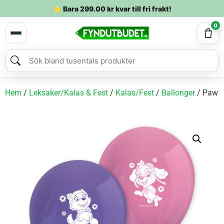
⭐ Bara
299.00
kr
kvar till fri frakt!
0
Hem
/
Leksaker/Kalas & Fest
/
Kalas/Fest
/
Ballonger
/ Paw Pa