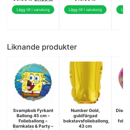
Lägg till i varukorg
Lägg till i varukorg
Lägg 
Liknande produkter
Svampbob Fyrkant
Number Gold,
Disney
Ballong 45 cm –
guldfärgad
Y
Folieballong –
bokstavsfolieballong,
folie
Barnkalas & Party –
43 cm