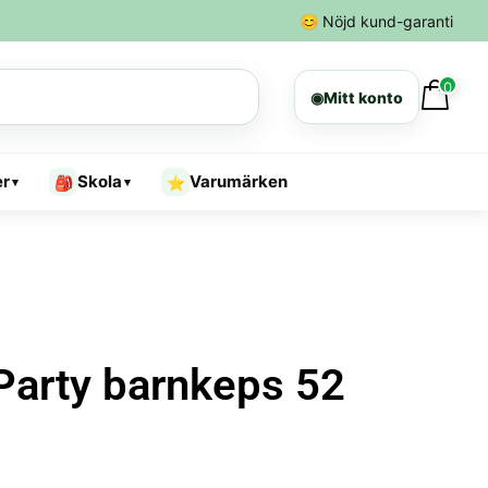
😊
Nöjd kund-garanti
0
◉
Mitt konto
er
Skola
Varumärken
🎒
⭐
▾
▾
Party barnkeps 52