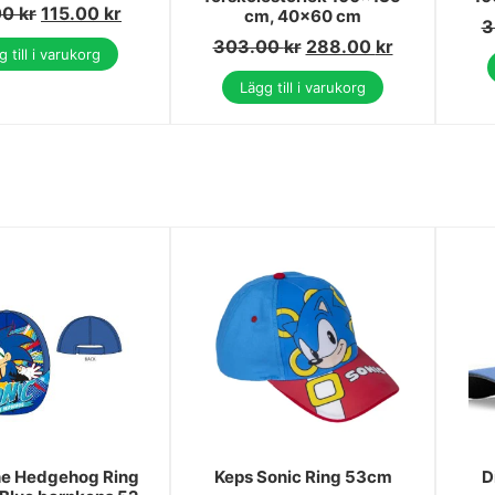
00
kr
115.00
kr
cm, 40×60 cm
3
303.00
kr
288.00
kr
 till i varukorg
Lägg till i varukorg
he Hedgehog Ring
Keps Sonic Ring 53cm
D