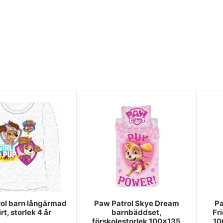
ol barn långärmad
Paw Patrol Skye Dream
Pa
rt, storlek 4 år
barnbäddset,
Fr
förskolestorlek 100×135
10