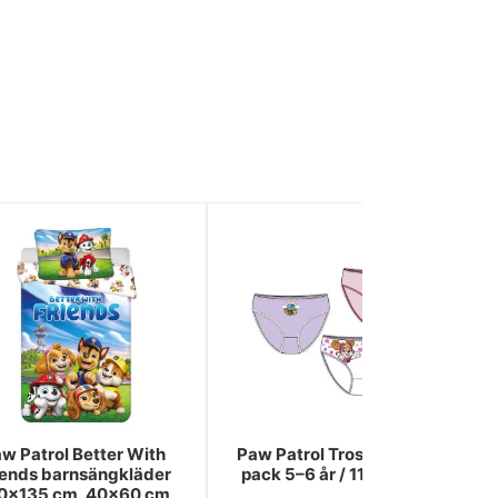
w Patrol Better With
Paw Patrol Trosor Barn 3-
iends barnsängkläder
pack 5–6 år / 110–116 cm
0×135 cm, 40×60 cm