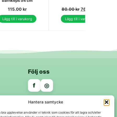
barnkeps 54 cm
115.00
kr
80.00
kr
76.00
kr
Lägg till i varukorg
Lägg till i varukorg
Följ oss
f
◎
Trygga betalningar
Hantera samtycke
Klarna
VISA
Mastercard
Swish
n bra upplevelse använder vi teknik som cookies för att lagra och/eller