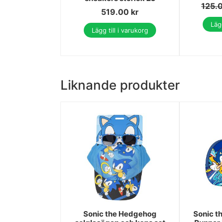
125.
519.00
kr
Lägg
Lägg till i varukorg
Liknande produkter
Sonic the Hedgehog
Sonic t