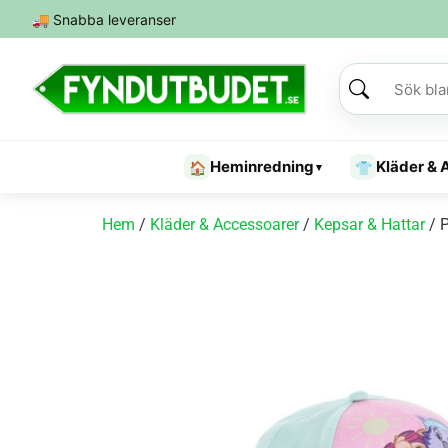
🚚
Snabba leveranser
Heminredning
Kläder & 
🏠
👕
▾
Hem
/
Kläder & Accessoarer
/
Kepsar & Hattar
/ P