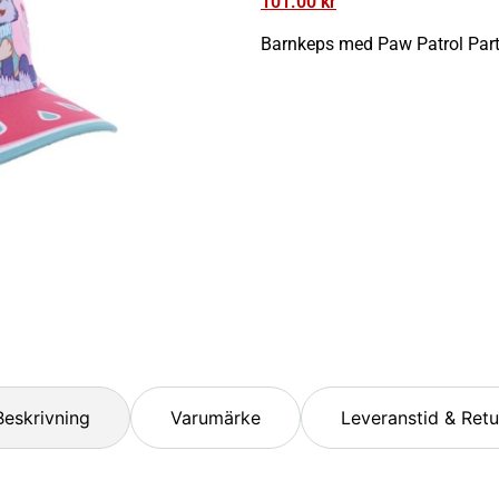
101.00
kr
Barnkeps med Paw Patrol Party
Beskrivning
Varumärke
Leveranstid & Retu