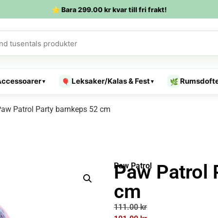
⭐ Bara
299.00
kr
kvar till fri frakt!
Accessoarer
Leksaker/Kalas & Fest
Rumsdoft
🎈
🌿
▾
▾
aw Patrol Party barnkeps 52 cm
Paw Patrol 
Paw Patrol
cm
111.00
kr