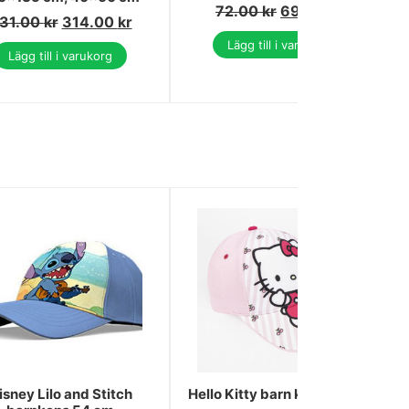
72.00
kr
69.00
kr
31.00
kr
314.00
kr
Lägg till i varukorg
Lägg till i varukorg
isney Lilo and Stitch
Hello Kitty barn keps 53 cm