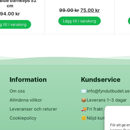
Blue barnkeps 52
cm
99.00
kr
75.00
kr
94.00
kr
Lägg till i varukorg
 till i varukorg
Information
Kundservice
Om oss
✉️
info@fyndutbudet.se
Allmänna villkor
📦
Leverans 1–3 dagar
Leveranser och returer
🚚
Fri frakt över 299 kr
Cookiepolicy
😊
Nöjd kund-garanti
För att ge e