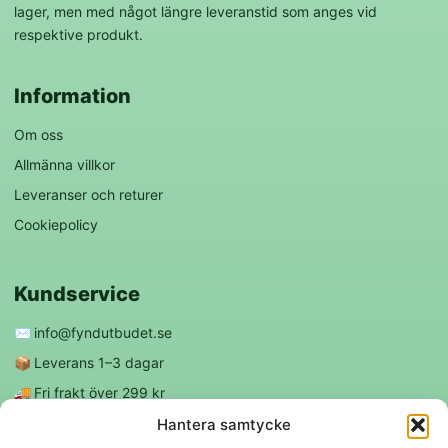
lager, men med något längre leveranstid som anges vid
respektive produkt.
Information
Om oss
Allmänna villkor
Leveranser och returer
Cookiepolicy
Kundservice
✉️
info@fyndutbudet.se
📦
Leverans 1–3 dagar
🚚
Fri frakt över 299 kr
😊
Nöjd kund-garanti
Hantera samtycke