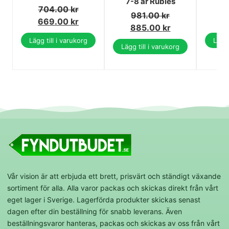
7-8 år Rubies
704.00
kr
4
981.00
kr
669.00
kr
4
885.00
kr
Lägg till i varukorg
Lägg 
Lägg till i varukorg
Vår vision är att erbjuda ett brett, prisvärt och ständigt växande
sortiment för alla. Alla varor packas och skickas direkt från vårt
eget lager i Sverige. Lagerförda produkter skickas senast
dagen efter din beställning för snabb leverans. Även
beställningsvaror hanteras, packas och skickas av oss från vårt