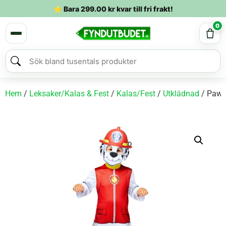
⭐ Bara
299.00
kr
kvar till fri frakt!
0
Hem
/
Leksaker/Kalas & Fest
/
Kalas/Fest
/
Utklädnad
/ Paw P