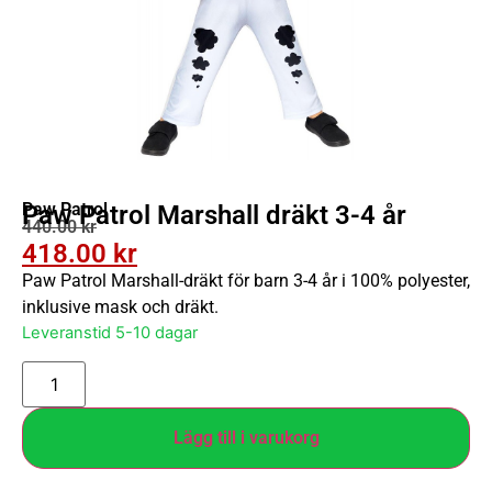
Paw Patrol
Paw Patrol Marshall dräkt 3-4 år
440.00
kr
418.00
kr
Paw Patrol Marshall-dräkt för barn 3-4 år i 100% polyester,
inklusive mask och dräkt.
Leveranstid 5-10 dagar
Lägg till i varukorg