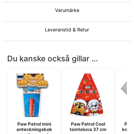
Varumärke
Leveranstid & Retur
Du kanske också gillar ...
Paw Patrol mini
Paw Patrol Cool
Paw 
anteckningsbok
tomteluva 37 cm
kortä