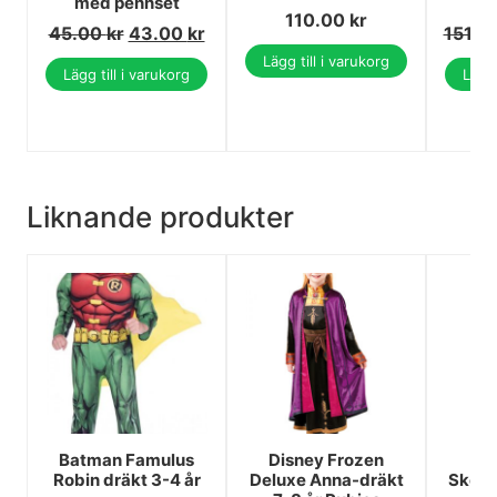
med pennset
st
110.00
kr
45.00
kr
43.00
kr
151.0
Lägg till i varukorg
Lägg till i varukorg
Lägg 
Liknande produkter
Batman Famulus
Disney Frozen
P
Robin dräkt 3-4 år
Deluxe Anna-dräkt
Skele