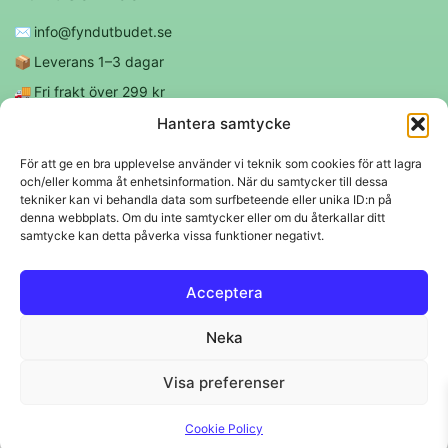
✉️
info@fyndutbudet.se
📦
Leverans 1–3 dagar
🚚
Fri frakt över 299 kr
😊
Nöjd kund-garanti
Hantera samtycke
För att ge en bra upplevelse använder vi teknik som cookies för att lagra
och/eller komma åt enhetsinformation. När du samtycker till dessa
Följ oss
tekniker kan vi behandla data som surfbeteende eller unika ID:n på
denna webbplats. Om du inte samtycker eller om du återkallar ditt
samtycke kan detta påverka vissa funktioner negativt.
f
◎
Acceptera
Trygga betalningar
Neka
Klarna
VISA
Mastercard
Swish
Visa preferenser
© 2026 EBM Fyndutbudet AB.
Cookie Policy
Svenskt lager 🇸🇪 • Snabba leveranser • Trygga köp