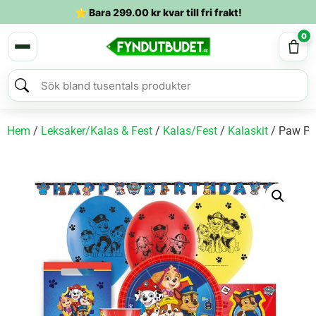
⭐ Bara
299.00
kr
kvar till fri frakt!
0
Hem
/
Leksaker/Kalas & Fest
/
Kalas/Fest
/
Kalaskit
/ Paw Pat