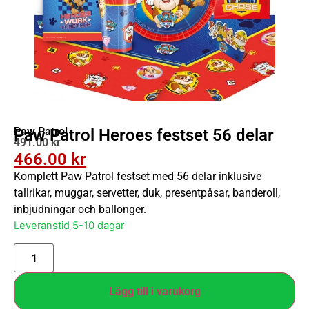
Paw Patrol
Paw Patrol Heroes festset 56 delar
491.00
kr
466.00
kr
Komplett Paw Patrol festset med 56 delar inklusive
tallrikar, muggar, servetter, duk, presentpåsar, banderoll,
inbjudningar och ballonger.
Leveranstid 5-10 dagar
Lägg till i varukorg