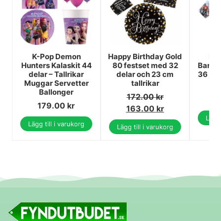
K-Pop Demon
Happy Birthday Gold
Kal
Hunters Kalaskit 44
80 festset med 32
Barnk
delar – Tallrikar
delar och 23 cm
36 del
Muggar Servetter
tallrikar
1
Ballonger
172.00
kr
1
179.00
kr
163.00
kr
Lägg 
Lägg till i varukorg
Lägg till i varukorg