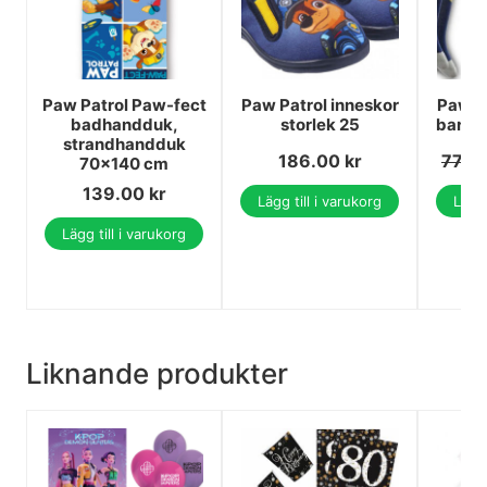
Paw Patrol Paw-fect
Paw Patrol inneskor
Paw Pa
badhandduk,
storlek 25
barns
strandhandduk
186.00
kr
77.0
70x140 cm
139.00
kr
Lägg till i varukorg
Lägg 
Lägg till i varukorg
Liknande produkter