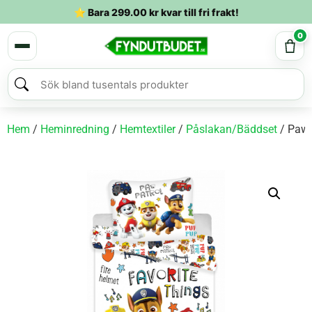
⭐ Bara
299.00
kr
kvar till fri frakt!
0
Hem
/
Heminredning
/
Hemtextiler
/
Påslakan/Bäddset
/ Paw 