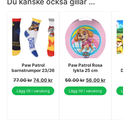
Du kanske också gillar ...
Paw Patrol
Paw Patrol Rosa
Paw
barnstrumpor 23/26
lykta 25 cm
Dok
77.00
kr
74.00
kr
59.00
kr
56.00
kr
Lägg till i varukorg
Lägg till i varukorg
Lägg 