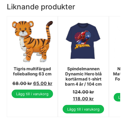
Liknande produkter
Tigris multifärgad
Spindelmannen
Num
folieballong 63 cm
Dynamic Hero blå
Matt 
kortärmad t-shirt
Folie
68.00
kr
65.00
kr
barn 4 år / 104 cm
124.00
kr
Lägg till i varukorg
Lägg 
118.00
kr
Lägg till i varukorg