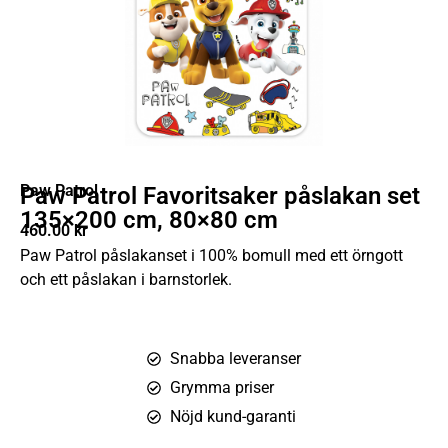
Paw Patrol
Paw Patrol Favoritsaker påslakan set
135×200 cm, 80×80 cm
460.00
kr
Paw Patrol påslakanset i 100% bomull med ett örngott
och ett påslakan i barnstorlek.
Snabba leveranser
Grymma priser
Nöjd kund-garanti