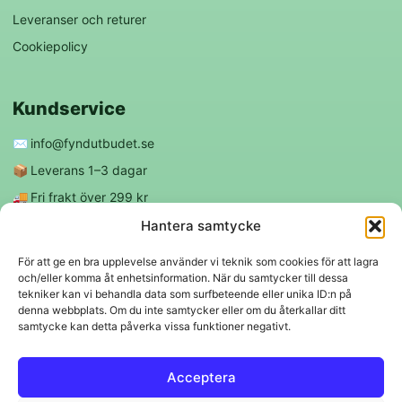
Leveranser och returer
Cookiepolicy
Kundservice
✉️
info@fyndutbudet.se
📦
Leverans 1–3 dagar
🚚
Fri frakt över 299 kr
😊
Nöjd kund-garanti
Hantera samtycke
För att ge en bra upplevelse använder vi teknik som cookies för att lagra
och/eller komma åt enhetsinformation. När du samtycker till dessa
Följ oss
tekniker kan vi behandla data som surfbeteende eller unika ID:n på
denna webbplats. Om du inte samtycker eller om du återkallar ditt
samtycke kan detta påverka vissa funktioner negativt.
f
◎
Acceptera
Trygga betalningar