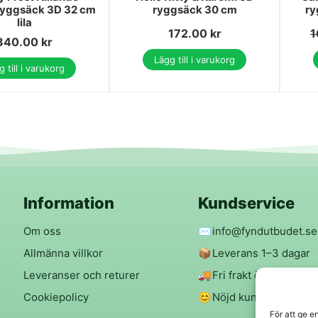
ryggsäck 3D 32 cm
ryggsäck 30 cm
ry
lila
172.00
kr
1
340.00
kr
Lägg till i varukorg
 till i varukorg
Information
Kundservice
Om oss
✉️
info@fyndutbudet.se
Allmänna villkor
📦
Leverans 1–3 dagar
Leveranser och returer
🚚
Fri frakt över 299 kr
Cookiepolicy
😊
Nöjd kund-garanti
För att ge e