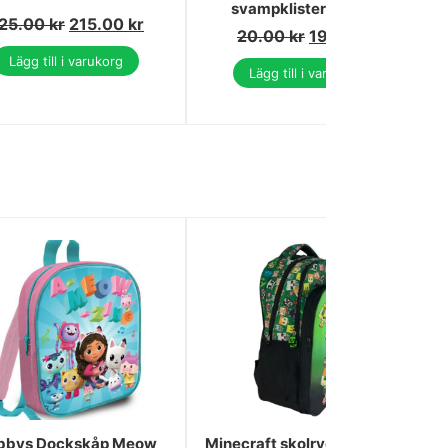
svampklistermärken
25.00
kr
215.00
kr
20.00
kr
19.00
kr
Lägg till i varukorg
Lägg till i varukorg
bbys Dockskåp Meow
Minecraft skolryggsäck, 40