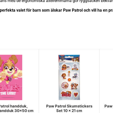
mmans med de ergonomiska axelremmarna gör ryggsäcken bekväm 
fekta valet för barn som älskar Paw Patrol och vill ha en pra
atrol handduk,
Paw Patrol Skumstickers
Paw 
handduk 30x50 cm
Set 10 x 21 cm