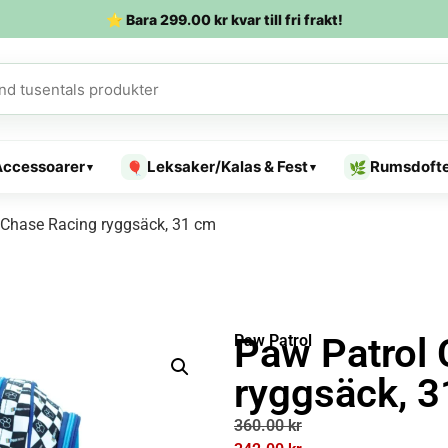
⭐ Bara
299.00
kr
kvar till fri frakt!
Accessoarer
Leksaker/Kalas & Fest
Rumsdoft
🎈
🌿
▾
▾
 Chase Racing ryggsäck, 31 cm
Paw Patrol 
Paw Patrol
ryggsäck, 
360.00
kr