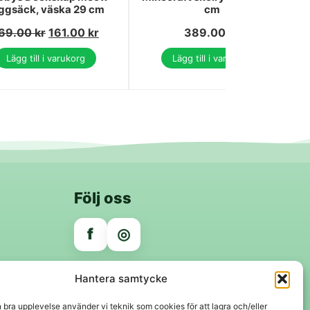
ggsäck, väska 29 cm
cm
69.00
kr
161.00
kr
389.00
kr
Lägg till i varukorg
Lägg till i varukorg
Följ oss
f
◎
Trygga betalningar
Hantera samtycke
Klarna
VISA
Mastercard
Swish
n bra upplevelse använder vi teknik som cookies för att lagra och/eller