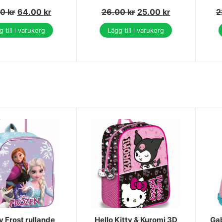
00
kr
64.00
kr
26.00
kr
25.00
kr
2
 till i varukorg
Lägg till i varukorg
y Frost rullande
Hello Kitty & Kuromi 3D
Ga