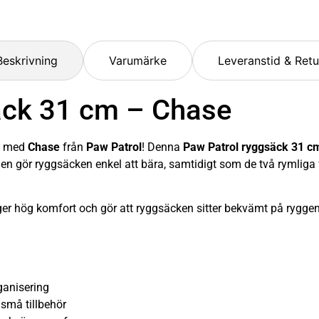
Beskrivning
Varumärke
Leveranstid & Retu
äck 31 cm – Chase
ns med
Chase
från
Paw Patrol
! Denna
Paw Patrol ryggsäck 31 c
gnen gör ryggsäcken enkel att bära, samtidigt som de två rymliga
r hög komfort och gör att ryggsäcken sitter bekvämt på ryggen
ganisering
 små tillbehör