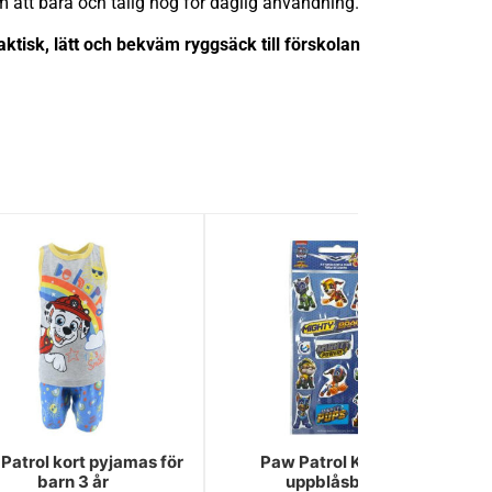
att bära och tålig nog för daglig användning.
ktisk, lätt och bekväm ryggsäck till förskolan
Patrol kort pyjamas för
Paw Patrol Knights
barn 3 år
uppblåsbara