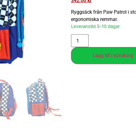
342.00
kr
Ryggsäck från Paw Patrol i st
ergonomiska remmar.
Leveranstid 5-10 dagar
Lägg till i varukorg