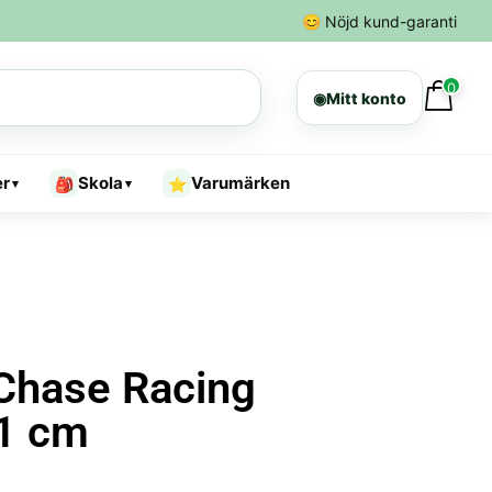
😊
Nöjd kund-garanti
0
◉
Mitt konto
er
Skola
Varumärken
🎒
⭐
▾
▾
Chase Racing
31 cm