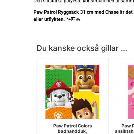
Den slitstarka polyesterkonstruktionen tillsa
Paw Patrol Ryggsäck 31 cm med Chase är det per
eller utflykten.
🐾🎒🚓
Du kanske också gillar ...
Paw Patrol Colors
Paw P
badhandduk,
ansikts