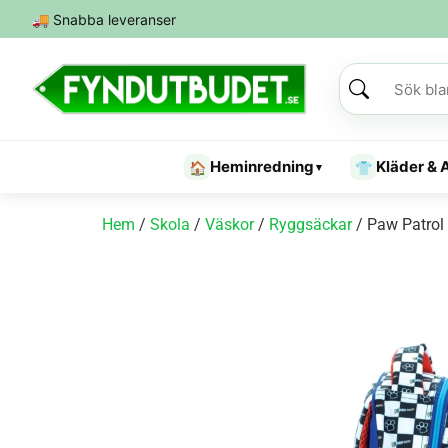
🚚
Snabba leveranser
Heminredning
Kläder & 
🏠
👕
▾
Hem
/
Skola
/
Väskor
/
Ryggsäckar
/ Paw Patrol