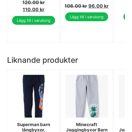
120.00
kr
106.00
kr
96.00
kr
110.00
kr
Lägg till i varukorg
Vi
Lägg till i varukorg
Liknande produkter
Superman barn
Minecraft
M
långbyxor,
Joggingbyxor Barn
Joggi