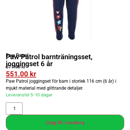
Paw Patrol
Paw Patrol barnträningsset,
joggingset 6 år
571.00
kr
551.00
kr
Paw Patrol joggingset för barn i storlek 116 cm (6 år) i
mjukt material med glittrande detaljer.
Leveranstid 5-10 dagar
Lägg till i varukorg