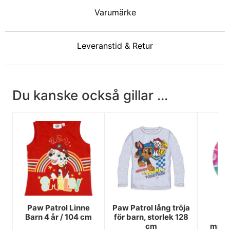
Varumärke
Leveranstid & Retur
Du kanske också gillar ...
Paw Patrol Linne
Paw Patrol lång tröja
P
Barn 4 år / 104 cm
för barn, storlek 128
Su
cm
mikro