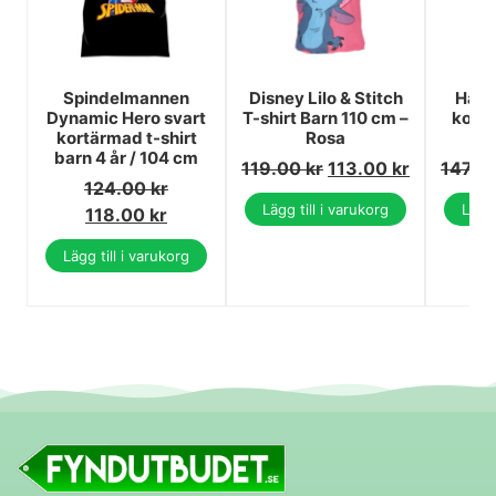
Spindelmannen
Disney Lilo & Stitch
Harry
Dynamic Hero svart
T-shirt Barn 110 cm –
kortä
kortärmad t-shirt
Rosa
st
barn 4 år / 104 cm
119.00
kr
113.00
kr
147.0
124.00
kr
Lägg till i varukorg
Lägg 
118.00
kr
Lägg till i varukorg