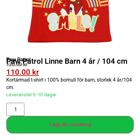
Paw Patrol
Paw Patrol Linne Barn 4 år / 104 cm
120.00
kr
110.00
kr
Kortärmad t-shirt i 100% bomull för barn, storlek 4 år/104
cm.
Leveranstid 5-10 dagar
Lägg till i varukorg