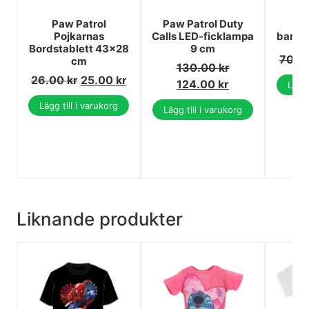
Paw Patrol
Paw Patrol Duty
P
Pojkarnas
Calls LED-ficklampa
barns
Bordstablett 43x28
9 cm
70.0
cm
130.00
kr
26.00
kr
25.00
kr
124.00
kr
Lägg 
Lägg till i varukorg
Lägg till i varukorg
Liknande produkter