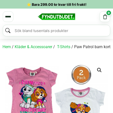
⭐ Bara
299.00
kr
kvar till fri frakt!
0
Hem
/
Kläder & Accessoarer
/
T-Shirts
/ Paw Patrol barn kort