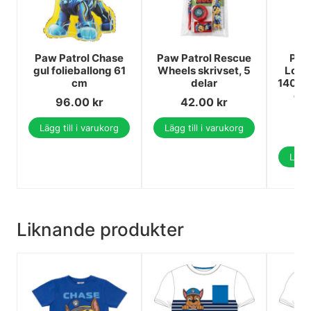
Paw Patrol Chase
Paw Patrol Rescue
Paw 
gul folieballong 61
Wheels skrivset, 5
Love
cm
delar
140x2
cm 
96.00
kr
42.00
kr
4
Lägg till i varukorg
Lägg till i varukorg
4
Lägg 
Liknande produkter