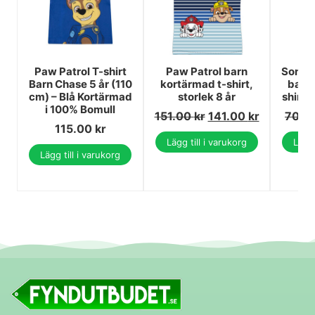
Paw Patrol T-shirt
Paw Patrol barn
Sonic
Barn Chase 5 år (110
kortärmad t-shirt,
barn 
cm) – Blå Kortärmad
storlek 8 år
shirt,
i 100% Bomull
151.00
kr
141.00
kr
70.0
115.00
kr
Lägg till i varukorg
Lägg 
Lägg till i varukorg