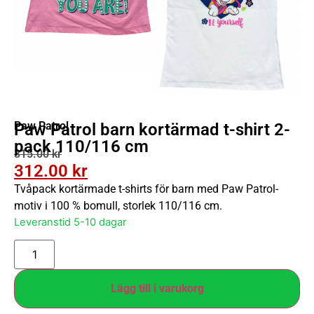
Paw Patrol
Paw Patrol barn kortärmad t-shirt 2-
pack 110/116 cm
315.00
kr
312.00
kr
Tvåpack kortärmade t-shirts för barn med Paw Patrol-
motiv i 100 % bomull, storlek 110/116 cm.
Leveranstid 5-10 dagar
Lägg till i varukorg