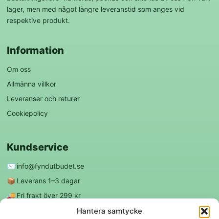
lager, men med något längre leveranstid som anges vid
respektive produkt.
Information
Om oss
Allmänna villkor
Leveranser och returer
Cookiepolicy
Kundservice
✉️
info@fyndutbudet.se
📦
Leverans 1–3 dagar
🚚
Fri frakt över 299 kr
😊
Nöjd kund-garanti
Hantera samtycke