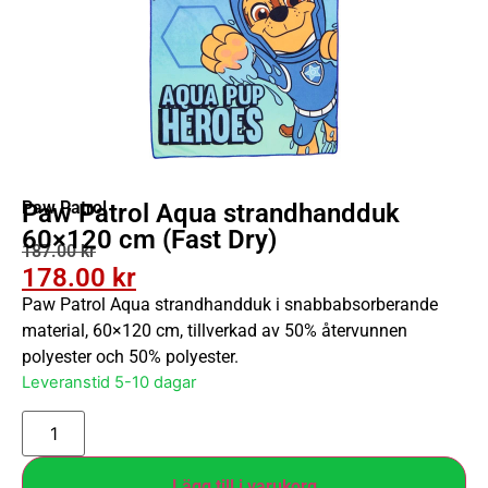
Paw Patrol
Paw Patrol Aqua strandhandduk
60×120 cm (Fast Dry)
187.00
kr
178.00
kr
Paw Patrol Aqua strandhandduk i snabbabsorberande
material, 60×120 cm, tillverkad av 50% återvunnen
polyester och 50% polyester.
Leveranstid 5-10 dagar
Lägg till i varukorg