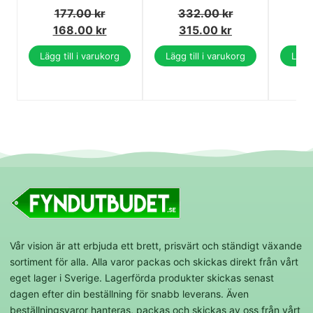
177.00
kr
332.00
kr
2
168.00
kr
315.00
kr
2
Lägg till i varukorg
Lägg till i varukorg
Lägg 
Vår vision är att erbjuda ett brett, prisvärt och ständigt växande
sortiment för alla. Alla varor packas och skickas direkt från vårt
eget lager i Sverige. Lagerförda produkter skickas senast
dagen efter din beställning för snabb leverans. Även
beställningsvaror hanteras, packas och skickas av oss från vårt