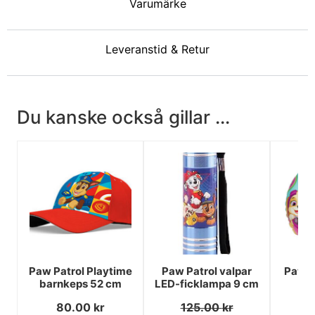
Varumärke
Leveranstid & Retur
Du kanske också gillar ...
Paw Patrol Playtime
Paw Patrol valpar
Paw P
barnkeps 52 cm
LED-ficklampa 9 cm
80.00
kr
125.00
kr