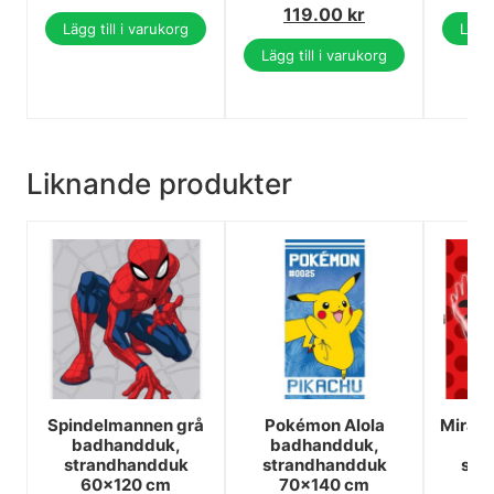
119.00
kr
Lägg till i varukorg
Lägg 
Lägg till i varukorg
Liknande produkter
Spindelmannen grå
Pokémon Alola
Mirac
badhandduk,
badhandduk,
ba
strandhandduk
strandhandduk
str
60x120 cm
70x140 cm
7