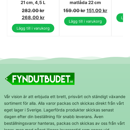
21 cm, 4,5 L
matlåda 22 cm
282.00
kr
159.00
kr
151.00
kr
268.00
kr
Lägg 
Lägg till i varukorg
Lägg till i varukorg
Vår vision är att erbjuda ett brett, prisvärt och ständigt växande
sortiment för alla. Alla varor packas och skickas direkt från vårt
eget lager i Sverige. Lagerförda produkter skickas senast
dagen efter din beställning för snabb leverans. Även
beställningsvaror hanteras, packas och skickas av oss från vårt
lager, men med något längre leveranstid som anges vid