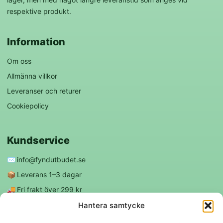
respektive produkt.
Information
Om oss
Allmänna villkor
Leveranser och returer
Cookiepolicy
Kundservice
✉️
info@fyndutbudet.se
📦
Leverans 1–3 dagar
🚚
Fri frakt över 299 kr
😊
Nöjd kund-garanti
Hantera samtycke