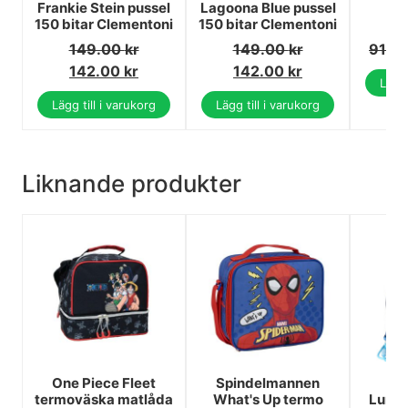
Frankie Stein pussel
Lagoona Blue pussel
C
150 bitar Clementoni
150 bitar Clementoni
sm
149.00
kr
149.00
kr
91.0
142.00
kr
142.00
kr
Lägg 
Lägg till i varukorg
Lägg till i varukorg
Liknande produkter
One Piece Fleet
Spindelmannen
Bl
termoväska matlåda
What's Up termo
Lunc