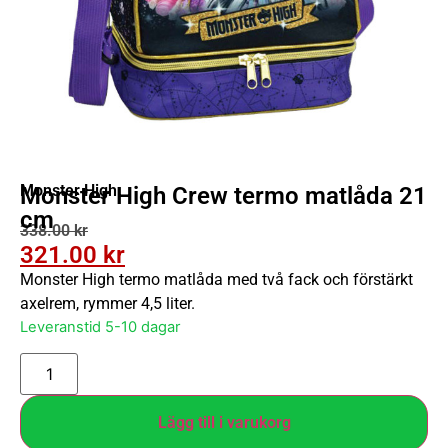
Monster High
Monster High Crew termo matlåda 21
cm
338.00
kr
321.00
kr
Monster High termo matlåda med två fack och förstärkt
axelrem, rymmer 4,5 liter.
Leveranstid 5-10 dagar
Lägg till i varukorg