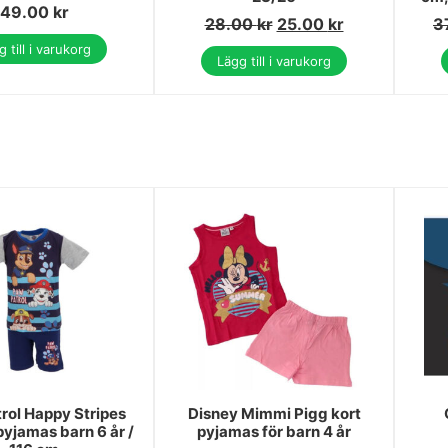
49.00
kr
28.00
kr
25.00
kr
3
 till i varukorg
Lägg till i varukorg
rol Happy Stripes
Disney Mimmi Pigg kort
pyjamas barn 6 år /
pyjamas för barn 4 år