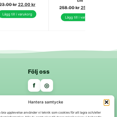
cm
23.00
kr
22.00
kr
258.00
kr
255.00
kr
Lägg till i varukorg
Lägg till i varukorg
Följ oss
f
◎
Trygga betalningar
Hantera samtycke
Klarna
VISA
Mastercard
Swish
n bra upplevelse använder vi teknik som cookies för att lagra och/eller