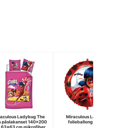
raculous Ladybug The
Miraculous Ladybug
s påslakanset 140x200
folieballong 46 cm
 63x63 cm mikrofiber