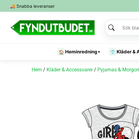
🚚
Snabba leveranser
Heminredning
Kläder & 
🏠
👕
▾
Hem
/
Kläder & Accessoarer
/
Pyjamas & Morgon