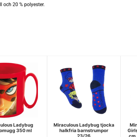
l och 20 % polyester.
culous Ladybug
Miraculous Ladybug tjocka
Mi
omugg 350 ml
halkfria barnstrumpor
Girl
23/26
cm,