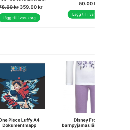
50.00
kr
78.00
kr
359.00
kr
Lägg till i varukorg
Lägg till i varukorg
One Piece Luffy A4
Disney Frozen
Dokumentmapp
barnpyjamas lång 98/104