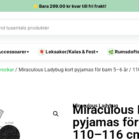
⭐ Bara
299.00
kr
kvar till fri frakt!
Accessoarer
Leksaker/Kalas & Fest
Rumsdoft
🎈
🌿
▾
▾
rockar
/ Miraculous Ladybug kort pyjamas för barn 5–6 år / 
Miraculous 
Miraculous Ladybug
pyjamas för
110–116 c