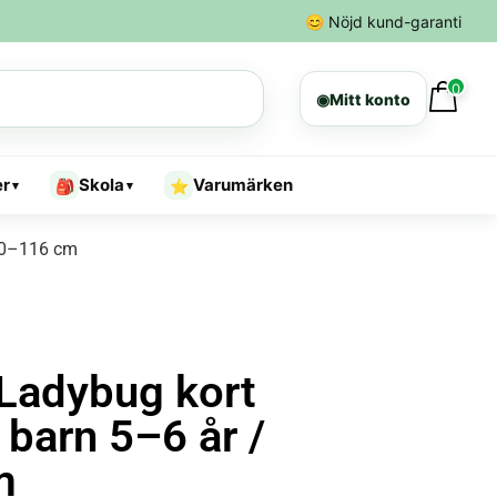
😊
Nöjd kund-garanti
0
◉
Mitt konto
er
Skola
Varumärken
🎒
⭐
▾
▾
110–116 cm
Ladybug kort
 barn 5–6 år /
m