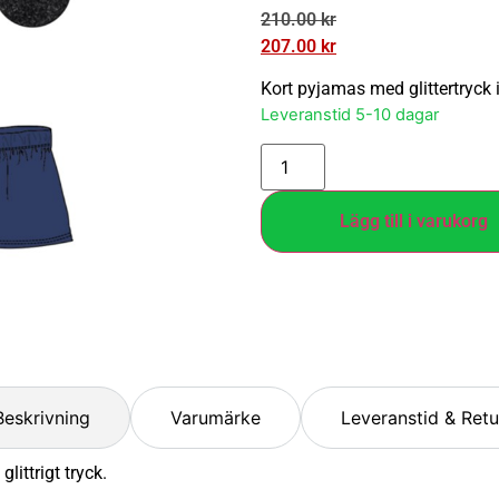
210.00
kr
207.00
kr
Kort pyjamas med glittertryck 
Leveranstid 5-10 dagar
Lägg till i varukorg
Beskrivning
Varumärke
Leveranstid & Retu
ittrigt tryck.