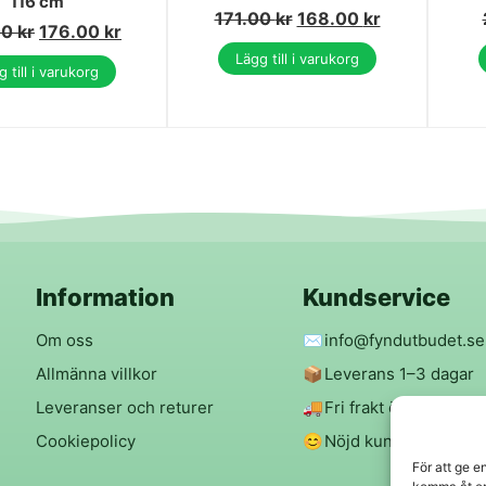
116 cm
171.00
kr
168.00
kr
00
kr
176.00
kr
Lägg till i varukorg
 till i varukorg
Information
Kundservice
Om oss
✉️
info@fyndutbudet.se
Allmänna villkor
📦
Leverans 1–3 dagar
Leveranser och returer
🚚
Fri frakt över 299 kr
Cookiepolicy
😊
Nöjd kund-garanti
För att ge e