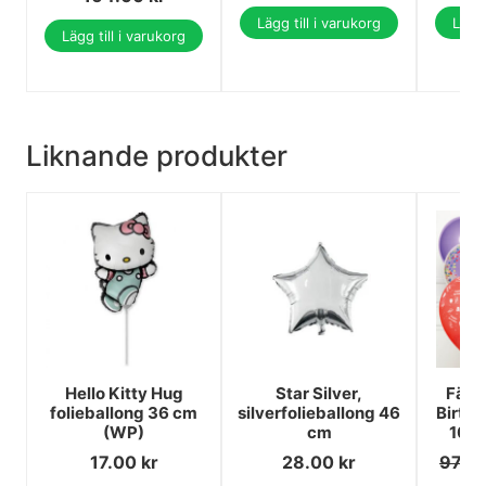
Lägg till i varukorg
Lägg 
Lägg till i varukorg
Liknande produkter
Hello Kitty Hug
Star Silver,
Färg
folieballong 36 cm
silverfolieballong 46
Birthd
(WP)
cm
10-p
17.00
kr
28.00
kr
97.0