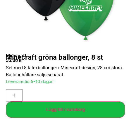
Minecraft
Minecraft gröna ballonger, 8 st
55.00
kr
Set med 8 latexballonger i Minecraft-design, 28 cm stora.
Ballonghållare säljs separat.
Leveranstid 5-10 dagar
Lägg till i varukorg