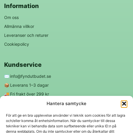
Information
Om oss
Allmänna villkor
Leveranser och returer
Cookiepolicy
Kundservice
✉️
info@fyndutbudet.se
📦
Leverans 1–3 dagar
🚚
Fri frakt över 299 kr
😊
Nöjd kund-garanti
Hantera samtycke
För att ge en bra upplevelse använder vi teknik som cookies för att lagra
och/eller komma åt enhetsinformation. När du samtycker till dessa
Följ oss
tekniker kan vi behandla data som surfbeteende eller unika ID:n på
denna webbplats. Om du inte samtycker eller om du återkallar ditt