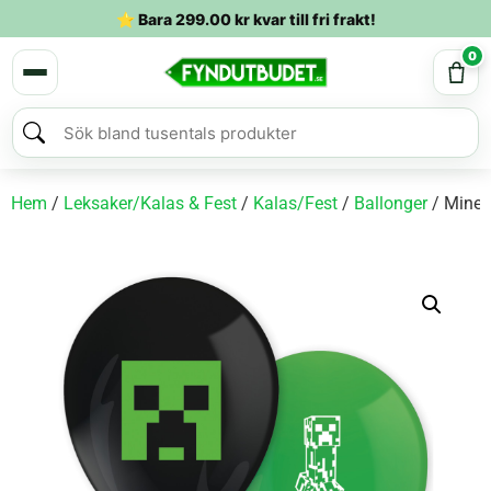
⭐ Bara
299.00
kr
kvar till fri frakt!
0
Hem
/
Leksaker/Kalas & Fest
/
Kalas/Fest
/
Ballonger
/ Minecr