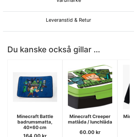
Varumärke
Leveranstid & Retur
Du kanske också gillar ...
Minecraft Battle
Minecraft Creeper
Minecr
badrumsmatta,
matlåda / lunchlåda
40x60 cm
60.00
kr
3
164.00
kr