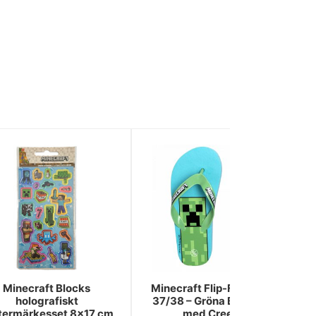
Minecraft Blocks
Minecraft Flip-Flops Barn
holografiskt
37/38 – Gröna Badtofflor
stermärkesset 8x17 cm
med Creeper