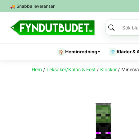
🚚
Snabba leveranser
Heminredning
Kläder & 
🏠
👕
▾
Hem
/
Leksaker/Kalas & Fest
/
Klockor
/ Minecraf