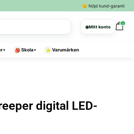
😊
Nöjd kund-garanti
0
◉
Mitt konto
er
Skola
Varumärken
🎒
⭐
▾
▾
reeper digital LED-