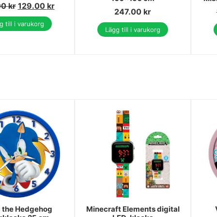
00
kr
129.00
kr
247.00
kr
 till i varukorg
Lägg till i varukorg
c the Hedgehog
Minecraft Elements digital