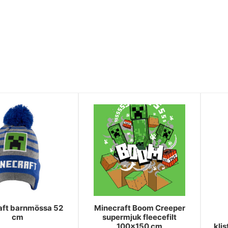
aft barnmössa 52
Minecraft Boom Creeper
cm
supermjuk fleecefilt
100x150 cm
kli