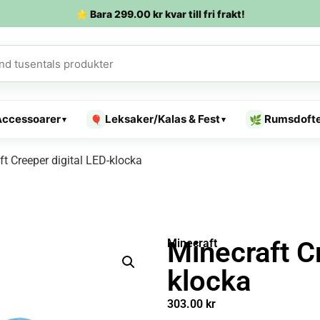
⭐ Bara
299.00
kr
kvar till fri frakt!
Accessoarer
Leksaker/Kalas & Fest
Rumsdoft
🎈
🌿
▾
▾
t Creeper digital LED-klocka
Minecraft C
Minecraft
klocka
303.00
kr