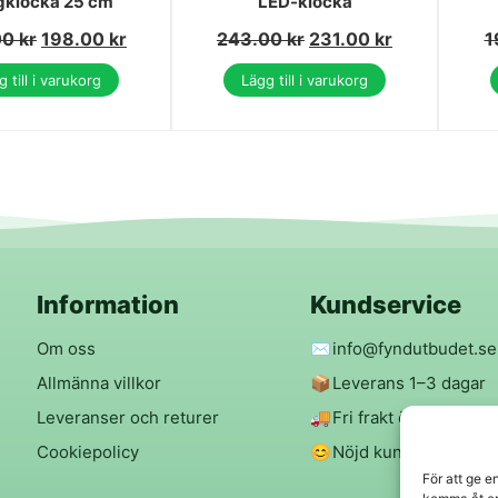
gklocka 25 cm
LED-klocka
00
kr
198.00
kr
243.00
kr
231.00
kr
1
 till i varukorg
Lägg till i varukorg
Information
Kundservice
Om oss
✉️
info@fyndutbudet.se
Allmänna villkor
📦
Leverans 1–3 dagar
Leveranser och returer
🚚
Fri frakt över 299 kr
Cookiepolicy
😊
Nöjd kund-garanti
För att ge e