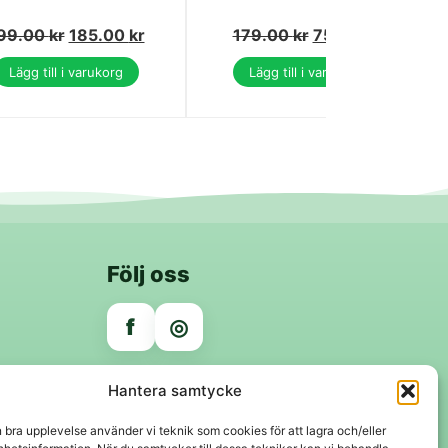
99.00
kr
185.00
kr
179.00
kr
75.00
kr
Lägg till i varukorg
Lägg till i varukorg
Följ oss
f
◎
Trygga betalningar
Hantera samtycke
Klarna
VISA
Mastercard
Swish
n bra upplevelse använder vi teknik som cookies för att lagra och/eller