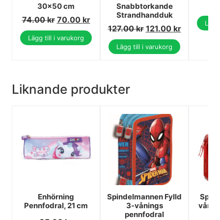
1
30x50 cm
Snabbtorkande
Strandhandduk
74.00
kr
70.00
kr
Lägg 
127.00
kr
121.00
kr
Lägg till i varukorg
Lägg till i varukorg
Liknande produkter
Enhörning
Spindelmannen Fylld
Spin
Pennfodral, 21 cm
3-vånings
vånin
pennfodral