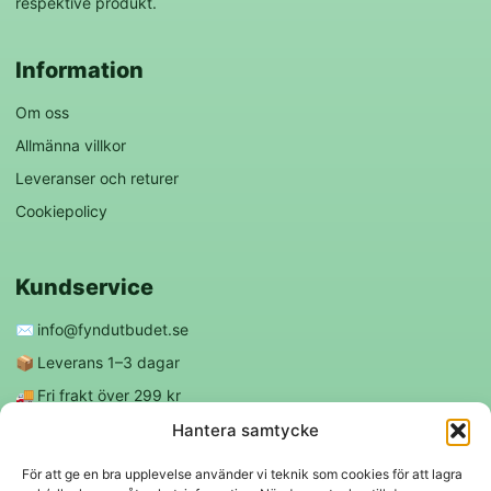
respektive produkt.
Information
Om oss
Allmänna villkor
Leveranser och returer
Cookiepolicy
Kundservice
✉️
info@fyndutbudet.se
📦
Leverans 1–3 dagar
🚚
Fri frakt över 299 kr
😊
Nöjd kund-garanti
Hantera samtycke
För att ge en bra upplevelse använder vi teknik som cookies för att lagra