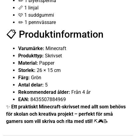
✏️ 1 blyertspenna
📏 1 linjal
🩷 1 suddgummi
✏️ 1 pennvässare
📋 Produktinformation
Varumärke:
Minecraft
Produkttyp:
Skrivset
Material:
Papper
Storlek:
26 × 15 cm
Färg:
Grön
Antal delar:
5
Rekommenderad ålder:
Från 4 år
EAN:
8435507884969
✨
Ett praktiskt Minecraft-skrivset med allt som behövs
för skolan och kreativa projekt – perfekt för små
gamers som vill skriva och rita med stil!
⛏️🎮📝