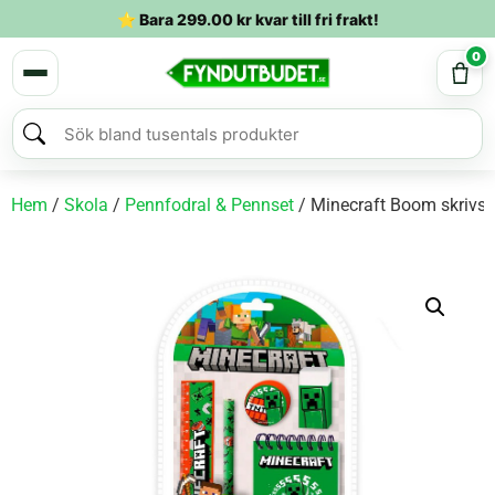
⭐ Bara
299.00
kr
kvar till fri frakt!
0
Hem
/
Skola
/
Pennfodral & Pennset
/ Minecraft Boom skrivset