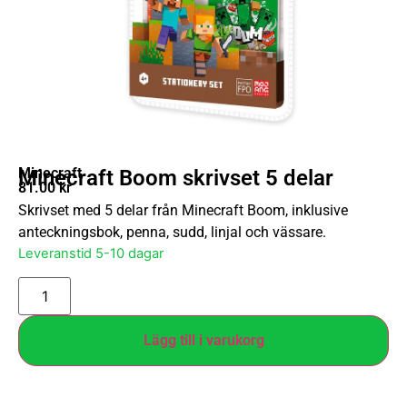
Minecraft
Minecraft Boom skrivset 5 delar
81.00
kr
Skrivset med 5 delar från Minecraft Boom, inklusive
anteckningsbok, penna, sudd, linjal och vässare.
Leveranstid 5-10 dagar
Lägg till i varukorg