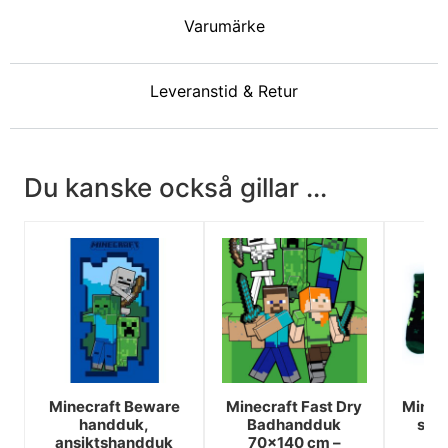
Varumärke
Leveranstid & Retur
Du kanske också gillar ...
Minecraft Beware
Minecraft Fast Dry
Minecr
handduk,
Badhandduk
str
ansiktshandduk
70x140 cm –