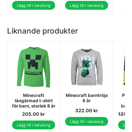
Lägg till i varukorg
Lägg till i varukorg
Liknande produkter
Minecraft
Minecraft barntröja
Paw 
långärmad t-shirt
6 år
l
för barn, storlek 8 år
barnt
322.00
kr
205.00
kr
121.0
Lägg till i varukorg
Lägg till i varukorg
Lägg 