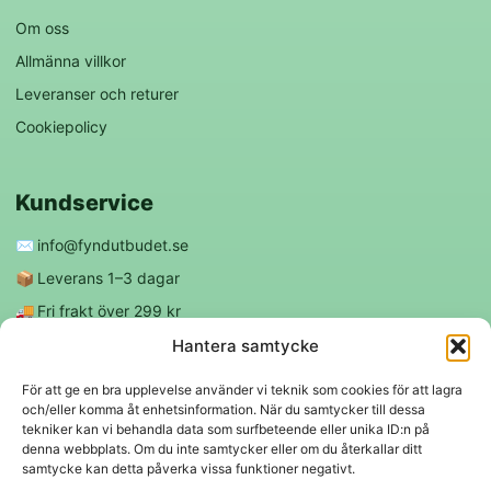
Om oss
Allmänna villkor
Leveranser och returer
Cookiepolicy
Kundservice
✉️
info@fyndutbudet.se
📦
Leverans 1–3 dagar
🚚
Fri frakt över 299 kr
😊
Nöjd kund-garanti
Hantera samtycke
För att ge en bra upplevelse använder vi teknik som cookies för att lagra
och/eller komma åt enhetsinformation. När du samtycker till dessa
Följ oss
tekniker kan vi behandla data som surfbeteende eller unika ID:n på
denna webbplats. Om du inte samtycker eller om du återkallar ditt
samtycke kan detta påverka vissa funktioner negativt.
f
◎