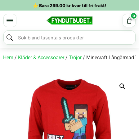
⭐ Bara
299.00
kr
kvar till fri frakt!
0
Hem
/
Kläder & Accessoarer
/
Tröjor
/ Minecraft Långärmad Tr