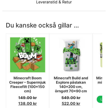
Leveranstid & Retur
Du kanske också gillar ...
Minecraft Boom
Minecraft Build and
Minecr
Creeper – Supermjuk
Explore påslakan
mikr
Fleecefilt (100×150
140×200 cm,
cm)
örngott 70×90 cm
149.00
kr
549.00
kr
Lägg 
138.00
kr
522.00
kr