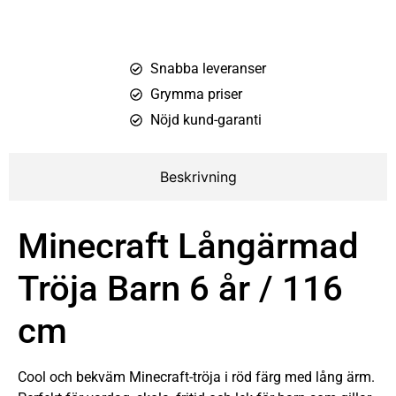
Snabba leveranser
Grymma priser
Nöjd kund-garanti
Beskrivning
Minecraft Långärmad
Tröja Barn 6 år / 116
cm
Cool och bekväm Minecraft-tröja i röd färg med lång ärm.