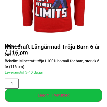
Minecraft
Minecraft Långärmad Tröja Barn 6 år
/ 116 cm
205.00
kr
Bekväm Minecraft-tröja i 100% bomull för barn, storlek 6
år (116 cm).
Leveranstid 5-10 dagar
Lägg till i varukorg