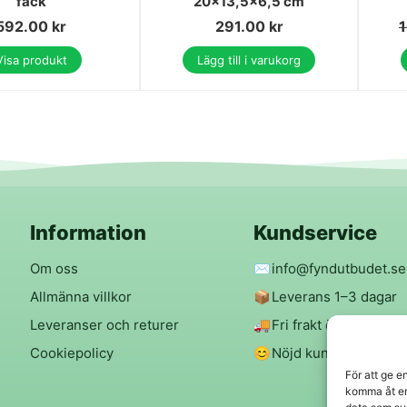
fack
20x13,5x6,5 cm
592.00
kr
291.00
kr
Visa produkt
Lägg till i varukorg
Information
Kundservice
Om oss
✉️
info@fyndutbudet.se
Allmänna villkor
📦
Leverans 1–3 dagar
Leveranser och returer
🚚
Fri frakt över 299 kr
Cookiepolicy
😊
Nöjd kund-garanti
För att ge e
komma åt en