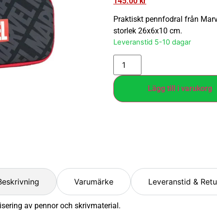
145.00
kr
Praktiskt pennfodral från Marve
storlek 26x6x10 cm.
Leveranstid 5-10 dagar
Lägg till i varukorg
Beskrivning
Varumärke
Leveranstid & Retu
sering av pennor och skrivmaterial.