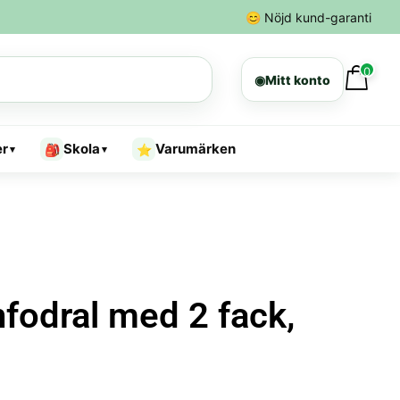
😊
Nöjd kund-garanti
0
◉
Mitt konto
er
Skola
Varumärken
🎒
⭐
▾
▾
fodral med 2 fack,