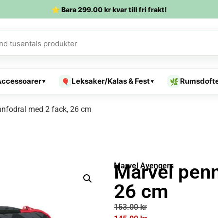
⭐ Bara
299.00
kr
kvar till fri frakt!
Accessoarer
Leksaker/Kalas & Fest
Rumsdoft
🎈
🌿
▾
▾
nnfodral med 2 fack, 26 cm
Marvel penn
Marvel Avengers
26 cm
153.00
kr