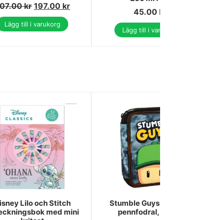
07.00
kr
197.00
kr
45.00
kr
Lägg till i varukorg
Lägg till i varukorg
isney Lilo och Stitch
Stumble Guys hatt fyllt
eckningsbok med mini
pennfodral, 2 fack