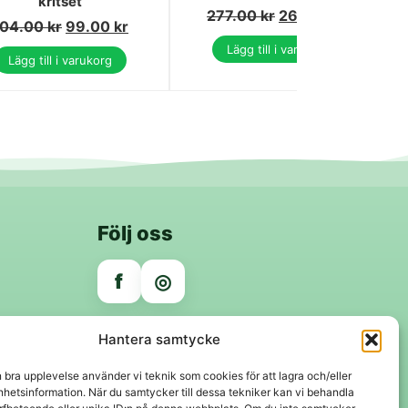
kritset
277.00
kr
263.00
kr
104.00
kr
99.00
kr
Lägg till i varukorg
Lägg till i varukorg
Följ oss
f
◎
Trygga betalningar
Hantera samtycke
Klarna
VISA
Mastercard
Swish
n bra upplevelse använder vi teknik som cookies för att lagra och/eller
hetsinformation. När du samtycker till dessa tekniker kan vi behandla