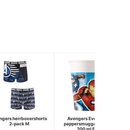
ngers herrboxershorts
Avengers Evergreen
2-pack M
pappersmuggar 8-pack
200 ml FSC