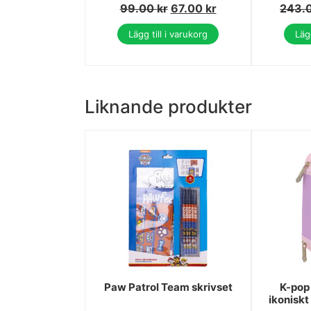
99.00
kr
67.00
kr
243.
Lägg till i varukorg
Lägg
Liknande produkter
Paw Patrol Team skrivset
K-pop
ikoniskt