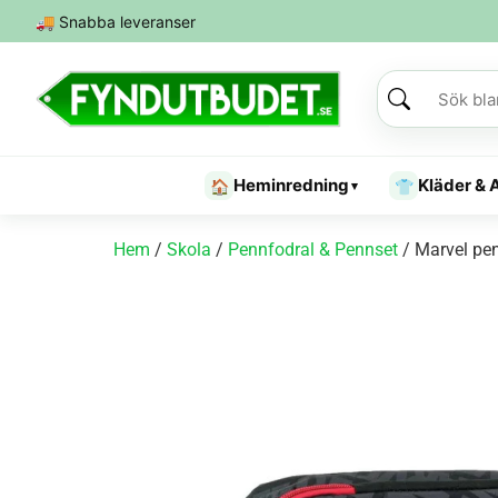
🚚
Snabba leveranser
Heminredning
Kläder & 
🏠
👕
▾
Hem
/
Skola
/
Pennfodral & Pennset
/ Marvel pe