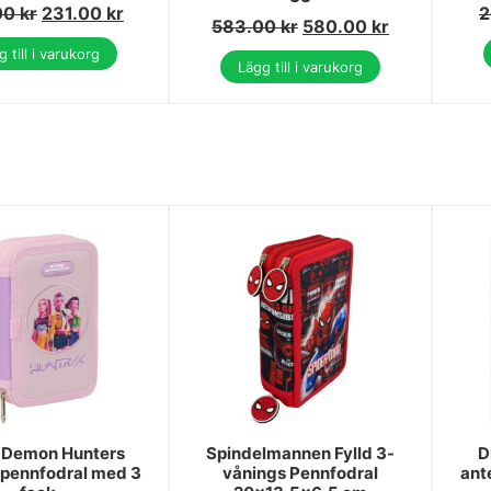
00
kr
231.00
kr
2
583.00
kr
580.00
kr
 till i varukorg
Lägg till i varukorg
 Demon Hunters
Spindelmannen Fylld 3-
D
 pennfodral med 3
vånings Pennfodral
ant