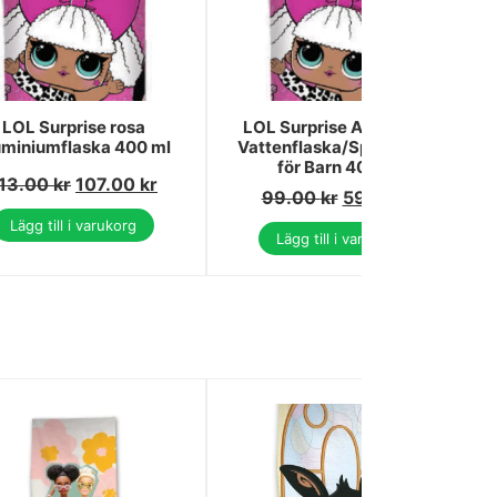
LOL Surprise rosa
LOL Surprise Aluminium
uminiumflaska 400 ml
Vattenflaska/Sportflaska
för Barn 400 ml
13.00
kr
107.00
kr
99.00
kr
59.00
kr
Lägg till i varukorg
Lägg till i varukorg