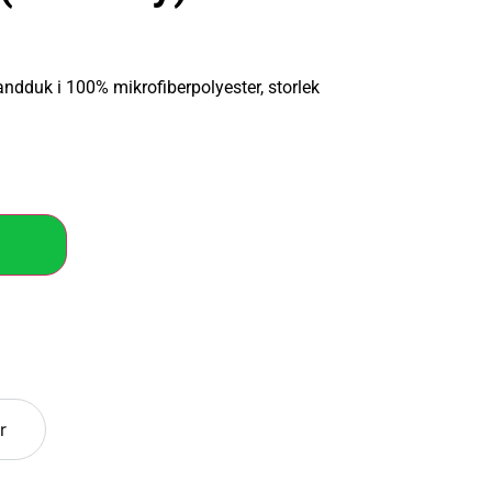
ndduk i 100% mikrofiberpolyester, storlek
r