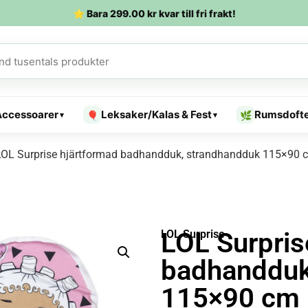
⭐ Bara
299.00
kr
kvar till fri frakt!
Accessoarer
Leksaker/Kalas & Fest
Rumsdoft
🎈
🌿
▾
▾
LOL Surprise hjärtformad badhandduk, strandhandduk 115×90 c
LOL Surpris
LOL Surprise
badhandduk
115×90 cm (