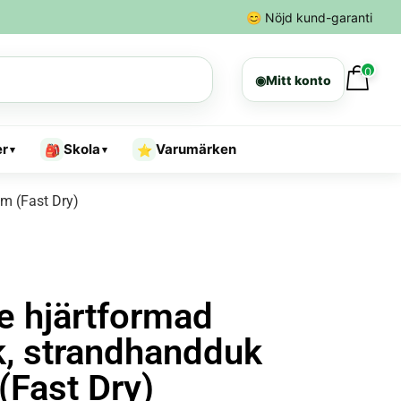
😊
Nöjd kund-garanti
0
◉
Mitt konto
er
Skola
Varumärken
🎒
⭐
▾
▾
m (Fast Dry)
e hjärtformad
, strandhandduk
Fast Dry)