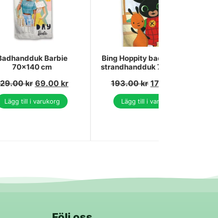
Badhandduk Barbie
Bing Hoppity badhandduk,
70x140 cm
strandhandduk 70x140 cm
129.00
kr
69.00
kr
193.00
kr
174.00
kr
Lägg till i varukorg
Lägg till i varukorg
Följ oss