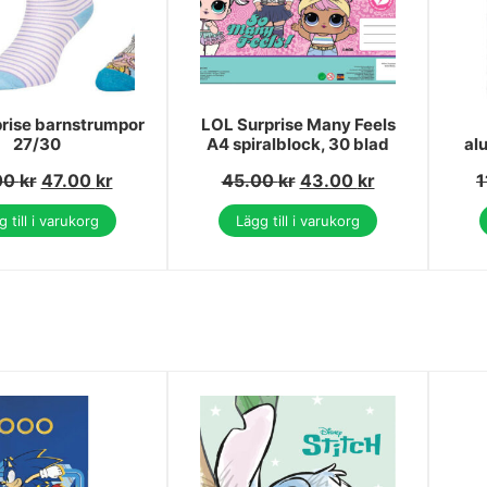
rise barnstrumpor
LOL Surprise Many Feels
27/30
A4 spiralblock, 30 blad
al
00
kr
47.00
kr
45.00
kr
43.00
kr
1
 till i varukorg
Lägg till i varukorg