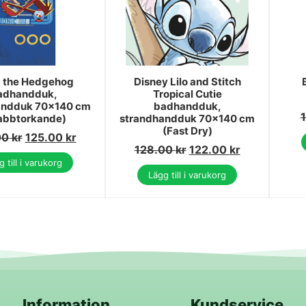
c the Hedgehog
Disney Lilo and Stitch
adhandduk,
Tropical Cutie
andduk 70x140 cm
badhandduk,
abbtorkande)
strandhandduk 70x140 cm
(Fast Dry)
00
kr
125.00
kr
128.00
kr
122.00
kr
 till i varukorg
Lägg till i varukorg
Information
Kundservice