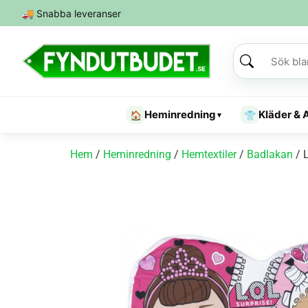
🚚
Snabba leveranser
Heminredning
Kläder & 
🏠
👕
▾
Hem
/
Heminredning
/
Hemtextiler
/
Badlakan
/ 