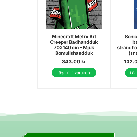
Minecraft Metro Art
Soni
Creeper Badhandduk
b
70x140 cm – Mjuk
strandh
Bomullshandduk
(sn
343.00
kr
132.
Lägg till i varukorg
Lägg