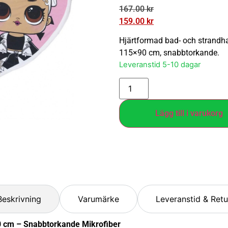
167.00
kr
159.00
kr
Hjärtformad bad- och strandha
115×90 cm, snabbtorkande.
Leveranstid 5-10 dagar
Lägg till i varukorg
Beskrivning
Varumärke
Leveranstid & Retu
 cm – Snabbtorkande Mikrofiber