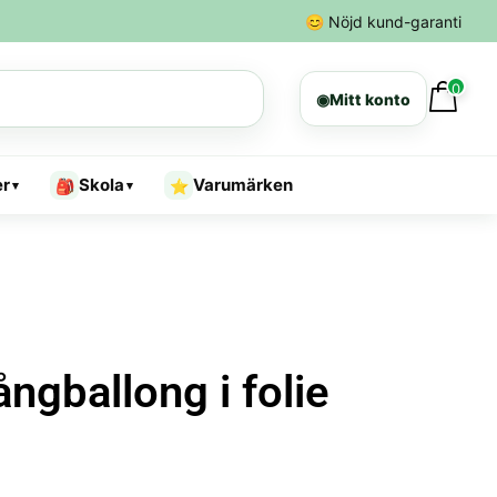
😊
Nöjd kund-garanti
0
◉
Mitt konto
er
Skola
Varumärken
🎒
⭐
▾
▾
ngballong i folie