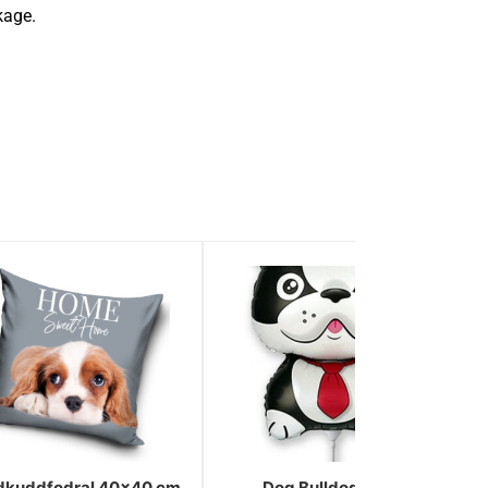
kage.
dkuddfodral 40x40 cm
Dog Bulldog svart