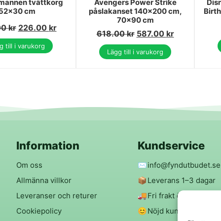
mannen tvättkorg
Avengers Power Strike
Dis
52x30 cm
påslakanset 140x200 cm,
Birt
70x90 cm
00
kr
226.00
kr
618.00
kr
587.00
kr
 till i varukorg
Lägg till i varukorg
Information
Kundservice
Om oss
✉️
info@fyndutbudet.se
Allmänna villkor
📦
Leverans 1–3 dagar
Leveranser och returer
🚚
Fri frakt över 299 kr
Cookiepolicy
😊
Nöjd kund-garanti