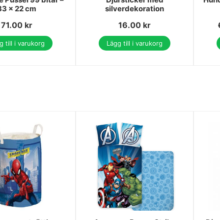
33 x 22 cm
silverdekoration
71.00
kr
16.00
kr
 till i varukorg
Lägg till i varukorg