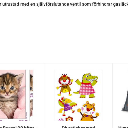
är utrustad med en självförslutande ventil som förhindrar gasläc
 Pussel 99 bitar –
Djursticker med
Hun