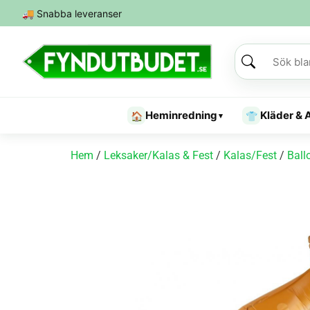
🚚
Snabba leveranser
Heminredning
Kläder & 
🏠
👕
▾
Hem
/
Leksaker/Kalas & Fest
/
Kalas/Fest
/
Ball