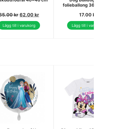
folieballong 36 cm (WP)
65.00
kr
62.00
kr
17.00
kr
Lägg till i varukorg
Lägg till i varukorg