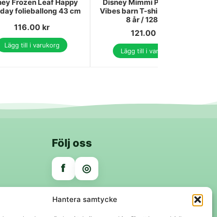
ney Frozen Leaf Happy
Disney Mimmi Pigg Vacay
hday folieballong 43 cm
Vibes barn T-shirt kort ärm,
8 år / 128 cm
116.00
kr
121.00
kr
Lägg till i varukorg
Lägg till i varukorg
Följ oss
f
◎
Trygga betalningar
Hantera samtycke