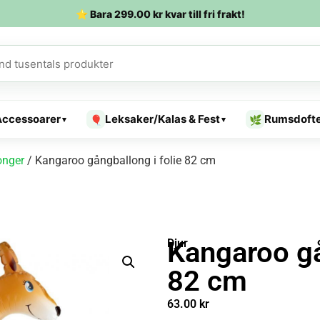
⭐ Bara
299.00
kr
kvar till fri frakt!
Accessoarer
Leksaker/Kalas & Fest
Rumsdoft
🎈
🌿
▾
▾
onger
/ Kangaroo gångballong i folie 82 cm
Kangaroo gå
Djur
82 cm
63.00
kr