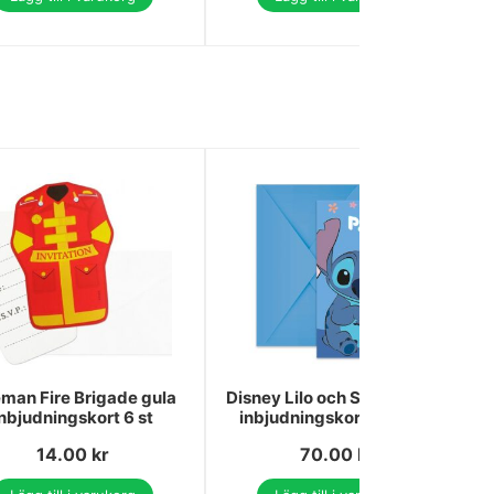
eman Fire Brigade gula
Disney Lilo och Stitch Angel
inbjudningskort 6 st
inbjudningskort 6 st FSC
14.00
kr
70.00
kr