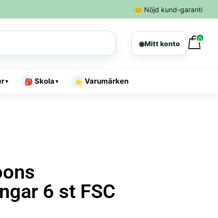
😊
Nöjd kund-garanti
0
◉
Mitt konto
er
Skola
Varumärken
🎒
⭐
▾
▾
oons
ingar 6 st FSC