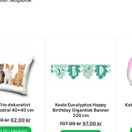
lbart skogsbruk.
Trio dekorativt
Koala Eucalyptus Happy
Kat
odral 40x40 cm
Birthday Gigantisk Banner
320 cm
00
kr
62.00
kr
107.00
kr
97.00
kr
 till i varukorg