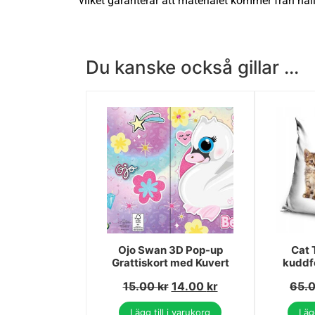
vilket garanterar att materialet kommer från hål
Du kanske också gillar ...
Ojo Swan 3D Pop-up
Cat 
Grattiskort med Kuvert
kuddf
15.00
kr
14.00
kr
65.
Lägg till i varukorg
Lägg