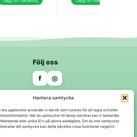
Lägg till i varukorg
Lägg till i varukorg
Följ oss
f
◎
Trygga betalningar
Hantera samtycke
Klarna
VISA
Mastercard
Swish
n bra upplevelse använder vi teknik som cookies för att lagra och/eller
hetsinformation. När du samtycker till dessa tekniker kan vi behandla
rfbeteende eller unika ID:n på denna webbplats. Om du inte samtycker
återkallar ditt samtycke kan detta påverka vissa funktioner negativt.