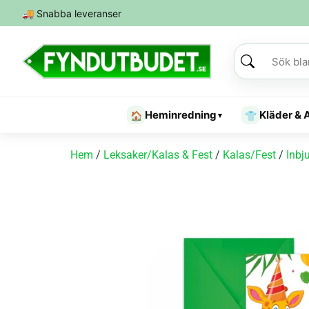
🚚
Snabba leveranser
Heminredning
Kläder & 
🏠
👕
▾
Hem
/
Leksaker/Kalas & Fest
/
Kalas/Fest
/
Inbj