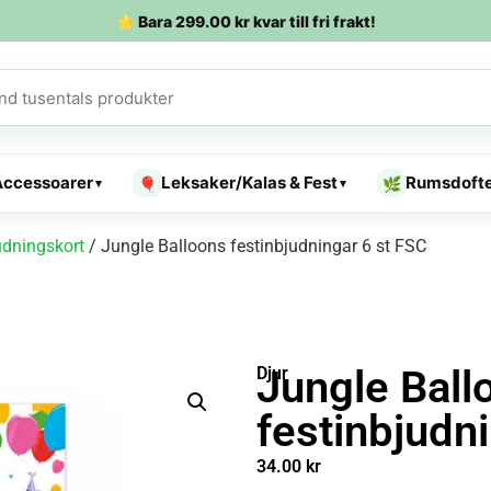
⭐ Bara
299.00
kr
kvar till fri frakt!
Accessoarer
Leksaker/Kalas & Fest
Rumsdoft
🎈
🌿
▾
▾
udningskort
/ Jungle Balloons festinbjudningar 6 st FSC
Jungle Ball
Djur
festinbjudn
34.00
kr