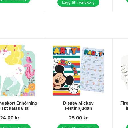
Lägg till i varukorg
ngskort Enhörning
Disney Mickey
Fir
skt kalas 8 st
Festinbjudan
24.00
kr
25.00
kr