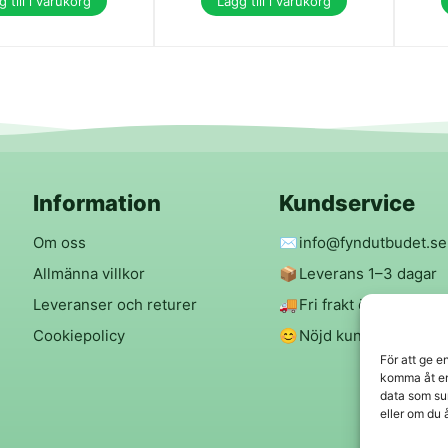
 till i varukorg
Lägg till i varukorg
Information
Kundservice
Om oss
✉️
info@fyndutbudet.se
Allmänna villkor
📦
Leverans 1–3 dagar
Leveranser och returer
🚚
Fri frakt över 299 kr
Cookiepolicy
😊
Nöjd kund-garanti
För att ge e
komma åt en
data som su
eller om du 