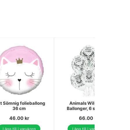
t Sömnig folieballong
Animals Wild Deer
36 cm
Ballonger, 6 st 30 cm
46.00
kr
66.00
kr
Lägg till i varukorg
Lägg till i varukorg