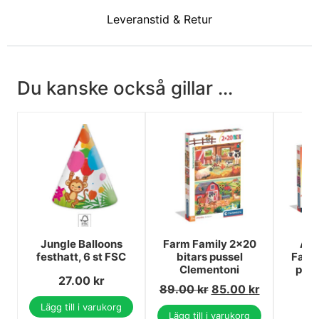
Leveranstid & Retur
Du kanske också gillar ...
Jungle Balloons
Farm Family 2x20
Ani
festhatt, 6 st FSC
bitars pussel
Face
Clementoni
puss
27.00
kr
89.00
kr
85.00
kr
1
1
Lägg till i varukorg
Lägg till i varukorg