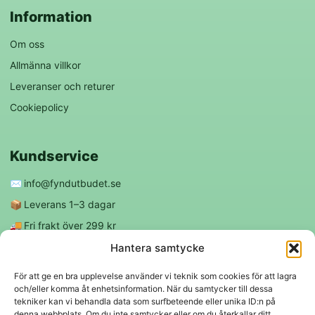
Information
Om oss
Allmänna villkor
Leveranser och returer
Cookiepolicy
Kundservice
✉️
info@fyndutbudet.se
📦
Leverans 1–3 dagar
🚚
Fri frakt över 299 kr
😊
Nöjd kund-garanti
Hantera samtycke
För att ge en bra upplevelse använder vi teknik som cookies för att lagra
och/eller komma åt enhetsinformation. När du samtycker till dessa
Följ oss
tekniker kan vi behandla data som surfbeteende eller unika ID:n på
denna webbplats. Om du inte samtycker eller om du återkallar ditt