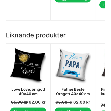
Lägg 
Liknande produkter
Love Love, örngott
Father Beste
Fire
40x40 cm
Örngott 40x40 cm
kudd
65.00
kr
62.00
kr
65.00
kr
62.00
kr
71.0