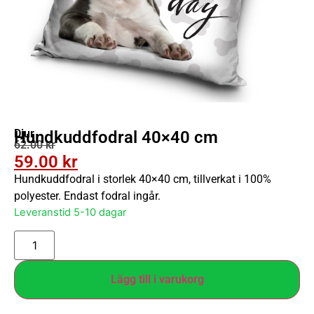
Djur
Hundkuddfodral 40×40 cm
62.00
kr
59.00
kr
Hundkuddfodral i storlek 40×40 cm, tillverkat i 100%
polyester. Endast fodral ingår.
Leveranstid 5-10 dagar
Lägg till i varukorg