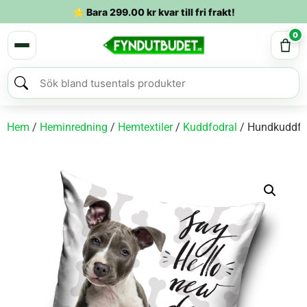
⭐ Bara
299.00
kr
kvar till fri frakt!
0
Hem
/
Heminredning
/
Hemtextiler
/
Kuddfodral
/ Hundkuddfo