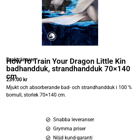
Draktränaren
How To Train Your Dragon Little Kin
badhandduk, strandhandduk 70×140
cm
239.00
kr
Mjukt och absorberande bad- och strandhandduk i 100 %
bomull, storlek 70×140 cm.
Snabba leveranser
Grymma priser
Nöjd kund-garanti