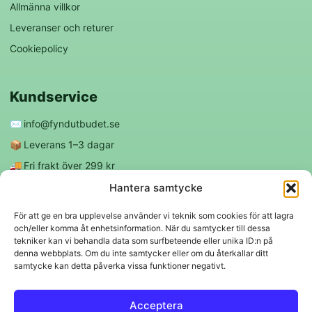
Allmänna villkor
Leveranser och returer
Cookiepolicy
Kundservice
✉️
info@fyndutbudet.se
📦
Leverans 1–3 dagar
🚚
Fri frakt över 299 kr
😊
Nöjd kund-garanti
Hantera samtycke
För att ge en bra upplevelse använder vi teknik som cookies för att lagra
och/eller komma åt enhetsinformation. När du samtycker till dessa
Följ oss
tekniker kan vi behandla data som surfbeteende eller unika ID:n på
denna webbplats. Om du inte samtycker eller om du återkallar ditt
samtycke kan detta påverka vissa funktioner negativt.
f
◎
Acceptera