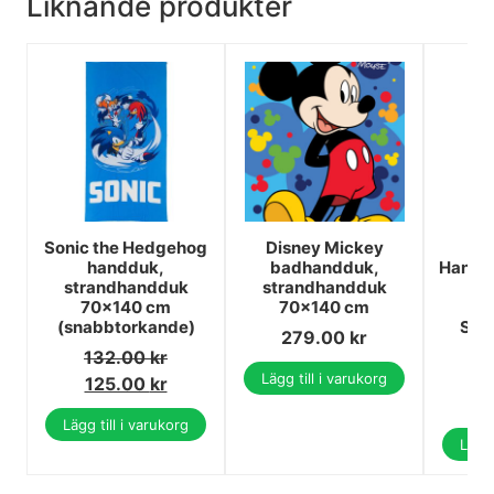
Liknande produkter
Sonic the Hedgehog
Disney Mickey
handduk,
badhandduk,
Handd
strandhandduk
strandhandduk
70
70x140 cm
70x140 cm
(snabbtorkande)
Sna
279.00
kr
P
132.00
kr
1
Lägg till i varukorg
125.00
kr
1
Lägg till i varukorg
Lägg 