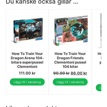
Du kanske också gillar ...
How To Train Your
How To Train Your
How T
Dragon Arena 104-
Dragon Friends
Dra
bitars superpussel
Clementoni pussel
puss
Clementoni
104 bitar
C
111.00
kr
90.00
kr
86.00
kr
1
1
Lägg till i varukorg
Lägg till i varukorg
Lägg 