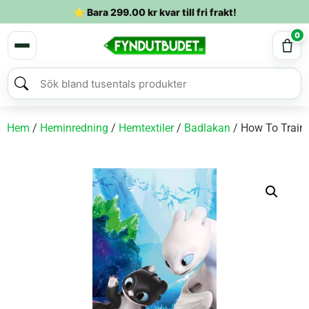
⭐ Bara
299.00
kr
kvar till fri frakt!
0
Hem
/
Heminredning
/
Hemtextiler
/
Badlakan
/ How To Train