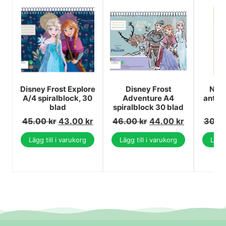
Disney Frost Explore
Disney Frost
Nerf
A/4 spiralblock, 30
Adventure A4
antec
blad
spiralblock 30 blad
45.00
kr
43.00
kr
46.00
kr
44.00
kr
30.0
Lägg till i varukorg
Lägg till i varukorg
Lägg 