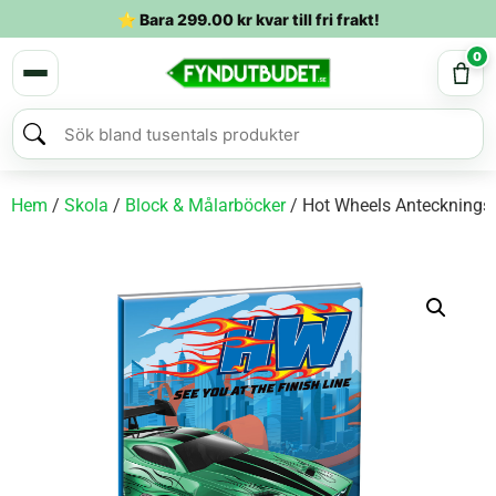
⭐ Bara
299.00
kr
kvar till fri frakt!
0
Hem
/
Skola
/
Block & Målarböcker
/ Hot Wheels Anteckningsb