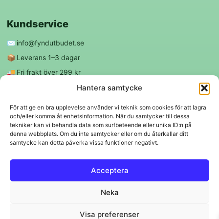
Kundservice
✉️
info@fyndutbudet.se
📦
Leverans 1–3 dagar
🚚
Fri frakt över 299 kr
😊
Nöjd kund-garanti
Hantera samtycke
För att ge en bra upplevelse använder vi teknik som cookies för att lagra
och/eller komma åt enhetsinformation. När du samtycker till dessa
Följ oss
tekniker kan vi behandla data som surfbeteende eller unika ID:n på
denna webbplats. Om du inte samtycker eller om du återkallar ditt
samtycke kan detta påverka vissa funktioner negativt.
f
◎
Acceptera
Trygga betalningar
Neka
Klarna
VISA
Mastercard
Swish
Visa preferenser