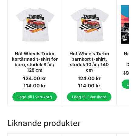
Hot Wheels Turbo
Hot Wheels Turbo
Hot 
kortärmad t-shirt för
barnkort t-shirt,
R
barn, storlek 8 år /
storlek 10 år / 140
Dok
128 cm
cm
19.0
124.00
kr
124.00
kr
Lägg 
114.00
kr
114.00
kr
Lägg till i varukorg
Lägg till i varukorg
Liknande produkter