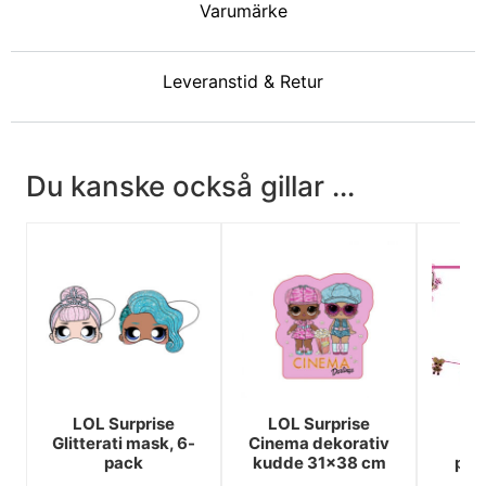
Varumärke
Leveranstid & Retur
Du kanske också gillar ...
LOL Surprise
LOL Surprise
LO
Glitterati mask, 6-
Cinema dekorativ
G
pack
kudde 31x38 cm
pap