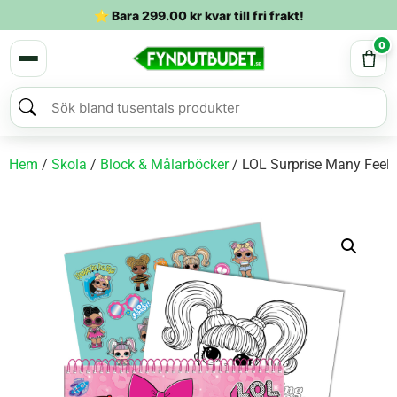
⭐ Bara
299.00
kr
kvar till fri frakt!
0
Hem
/
Skola
/
Block & Målarböcker
/ LOL Surprise Many Feels