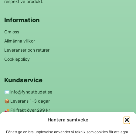
respektive produkt.
Information
Om oss
Allmänna villkor
Leveranser och returer
Cookiepolicy
Kundservice
✉️
info@fyndutbudet.se
📦
Leverans 1–3 dagar
🚚
Fri frakt över 299 kr
😊
Nöjd kund-garanti
Hantera samtycke
För att ge en bra upplevelse använder vi teknik som cookies för att lagra