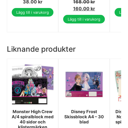
38.00
kr
168.00
kr
1
160.00
kr
Lägg till i varukorg
Lägg 
Lägg till i varukorg
Liknande produkter
Monster High Crew
Disney Frost
Disne
A/4 spiralblock med
Skissblock A4 – 30
Nomad
40 sidor och
blad
spira
klistermärken