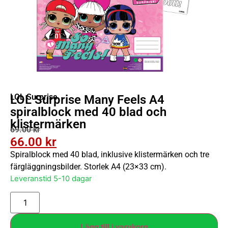
LOL Surprise
LOL Surprise Many Feels A4
spiralblock med 40 blad och
klistermärken
69.00
kr
66.00
kr
Spiralblock med 40 blad, inklusive klistermärken och tre
färgläggningsbilder. Storlek A4 (23×33 cm).
Leveranstid 5-10 dagar
Lägg till i varukorg