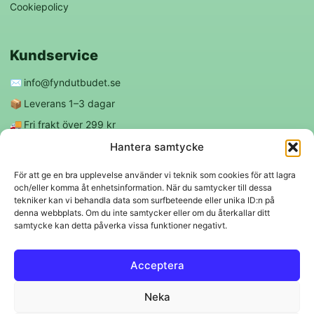
Cookiepolicy
Kundservice
✉️
info@fyndutbudet.se
📦
Leverans 1–3 dagar
🚚
Fri frakt över 299 kr
😊
Nöjd kund-garanti
Hantera samtycke
För att ge en bra upplevelse använder vi teknik som cookies för att lagra
och/eller komma åt enhetsinformation. När du samtycker till dessa
Följ oss
tekniker kan vi behandla data som surfbeteende eller unika ID:n på
denna webbplats. Om du inte samtycker eller om du återkallar ditt
samtycke kan detta påverka vissa funktioner negativt.
f
◎
Acceptera
Trygga betalningar
Neka
Klarna
VISA
Mastercard
Swish