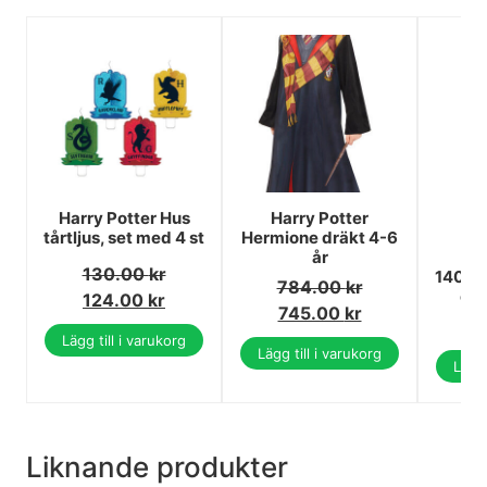
Harry Potter Hus
Harry Potter
Ha
tårtljus, set med 4 st
Hermione dräkt 4-6
H
år
na
130.00
kr
140×2
784.00
kr
cm 
124.00
kr
745.00
kr
4
Lägg till i varukorg
Lägg till i varukorg
Lägg 
Liknande produkter