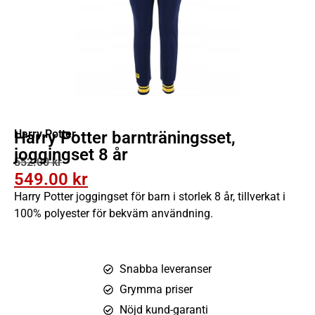
Harry Potter
Harry Potter barnträningsset,
joggingset 8 år
552.00
kr
549.00
kr
Harry Potter joggingset för barn i storlek 8 år, tillverkat i
100% polyester för bekväm användning.
Snabba leveranser
Grymma priser
Nöjd kund-garanti