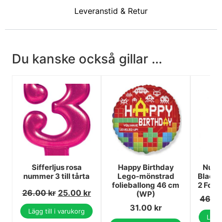
Leveranstid & Retur
Du kanske också gillar ...
Sifferljus rosa
Happy Birthday
Numb
nummer 3 till tårta
Lego-mönstrad
Black
folieballong 46 cm
2 Foli
26.00
kr
25.00
kr
(WP)
46.0
31.00
kr
Lägg till i varukorg
Lägg 