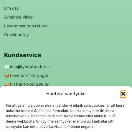
Om oss
Allmänna villkor
Leveranser och returer
Cookiepolicy
Kundservice
✉️
info@fyndutbudet.se
📦
Leverans 1–3 dagar
🚚
Fri frakt över 299 kr
😊
Nöjd kund-garanti
Hantera samtycke
För att ge en bra upplevelse använder vi teknik som cookies för att lagra
och/eller komma åt enhetsinformation. När du samtycker till dessa
Följ oss
tekniker kan vi behandla data som surfbeteende eller unika ID:n på
denna webbplats. Om du inte samtycker eller om du återkallar ditt
samtycke kan detta påverka vissa funktioner negativt.
f
◎