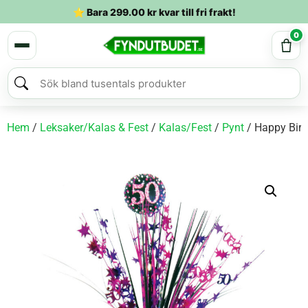
⭐ Bara
299.00
kr
kvar till fri frakt!
0
Hem
/
Leksaker/Kalas & Fest
/
Kalas/Fest
/
Pynt
/ Happy Birt