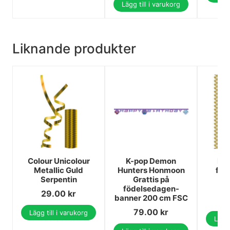
Lägg till i varukorg
Liknande produkter
Colour Unicolour
K-pop Demon
Brö
Metallic Guld
Hunters Honmoon
fol
Serpentin
Grattis på
1
födelsedagen-
29.00
kr
banner 200 cm FSC
1
79.00
kr
Lägg till i varukorg
Lägg 