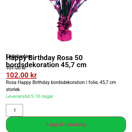
Födelsedag
Happy Birthday Rosa 50
bordsdekoration 45,7 cm
107.00
kr
102.00
kr
Rosa Happy Birthday bordsdekoration i folie, 45,7 cm
storlek.
Leveranstid 5-10 dagar
Lägg till i varukorg