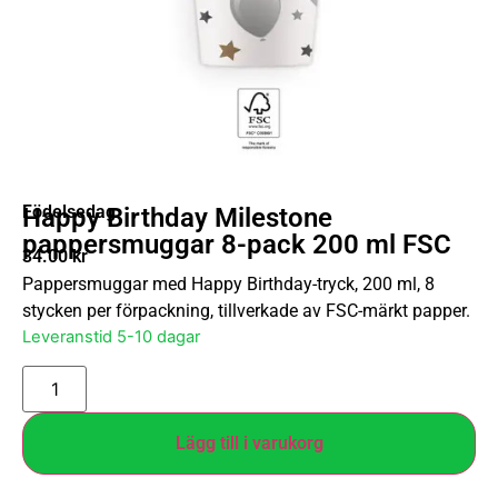
Födelsedag
Happy Birthday Milestone
pappersmuggar 8-pack 200 ml FSC
34.00
kr
Pappersmuggar med Happy Birthday-tryck, 200 ml, 8
stycken per förpackning, tillverkade av FSC-märkt papper.
Leveranstid 5-10 dagar
Lägg till i varukorg