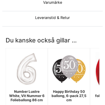
Varumärke
Leveranstid & Retur
Du kanske också gillar ...
Number Lustre
Happy Birthday 50
Rö
White, Vit Nummer 6
ballong, 6-pack 27,5
folie
Folieballong 86 cm
cm