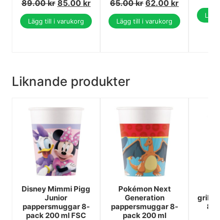
89.00
kr
85.00
kr
65.00
kr
62.00
kr
Lägg 
Lägg till i varukorg
Lägg till i varukorg
Liknande produkter
Disney Mimmi Pigg
Pokémon Next
B
Junior
Generation
grill
pappersmuggar 8-
pappersmuggar 8-
8-p
pack 200 ml FSC
pack 200 ml