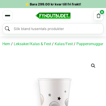
⭐ Bara
299.00
kr
kvar till fri frakt!
0
Hem
/
Leksaker/Kalas & Fest
/
Kalas/Fest
/
Pappersmuggar
/