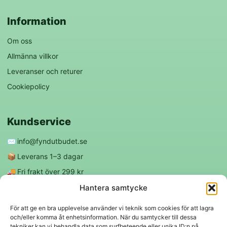
Information
Om oss
Allmänna villkor
Leveranser och returer
Cookiepolicy
Kundservice
✉️
info@fyndutbudet.se
📦
Leverans 1–3 dagar
🚚
Fri frakt över 299 kr
😊
Nöjd kund-garanti
Hantera samtycke
För att ge en bra upplevelse använder vi teknik som cookies för att lagra
och/eller komma åt enhetsinformation. När du samtycker till dessa
Följ oss
tekniker kan vi behandla data som surfbeteende eller unika ID:n på