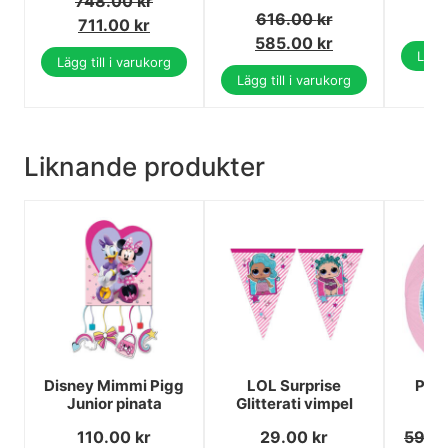
748.00
kr
616.00
kr
711.00
kr
585.00
kr
Lägg 
Lägg till i varukorg
Lägg till i varukorg
Liknande produkter
Disney Mimmi Pigg
LOL Surprise
Paw 
Junior pinata
Glitterati vimpel
ly
110.00
kr
29.00
kr
59.0