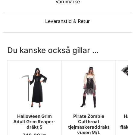
Varumärke
Leveranstid & Retur
Du kanske också gillar ...
Halloween Grim
Pirate Zombie
Hall
Adult Grim Reaper-
Cutthroat
t
dräkt S
tjejmaskeraddräkt
fläktk
vuxen M/L
2