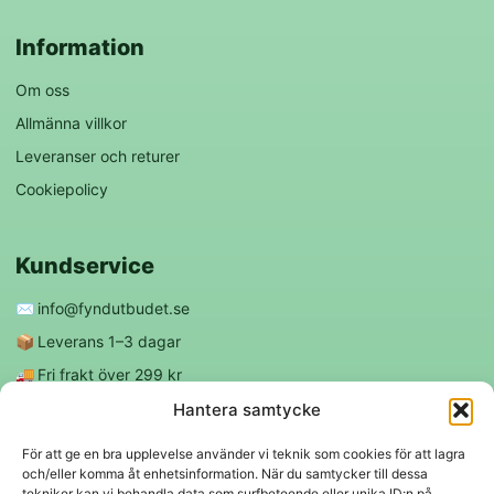
Information
Om oss
Allmänna villkor
Leveranser och returer
Cookiepolicy
Kundservice
✉️
info@fyndutbudet.se
📦
Leverans 1–3 dagar
🚚
Fri frakt över 299 kr
😊
Nöjd kund-garanti
Hantera samtycke
För att ge en bra upplevelse använder vi teknik som cookies för att lagra
och/eller komma åt enhetsinformation. När du samtycker till dessa
Följ oss
tekniker kan vi behandla data som surfbeteende eller unika ID:n på