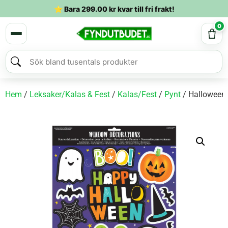
⭐ Bara
299.00
kr
kvar till fri frakt!
0
Hem
/
Leksaker/Kalas & Fest
/
Kalas/Fest
/
Pynt
/ Halloween-