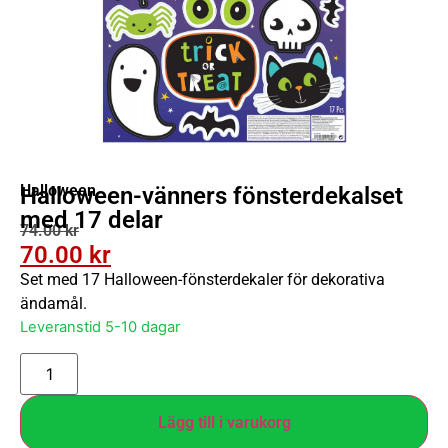
Halloween
Halloween-vänners fönsterdekalset
med 17 delar
74.00
kr
70.00
kr
Set med 17 Halloween-fönsterdekaler för dekorativa
ändamål.
Leveranstid 5-10 dagar
Lägg till i varukorg