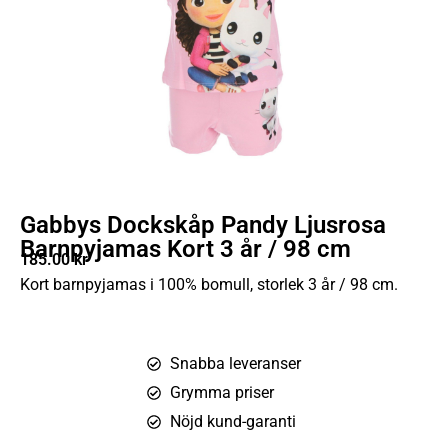
Gabbys Dockskåp Pandy Ljusrosa
Barnpyjamas Kort 3 år / 98 cm
185.00
kr
Kort barnpyjamas i 100% bomull, storlek 3 år / 98 cm.
Snabba leveranser
Grymma priser
Nöjd kund-garanti