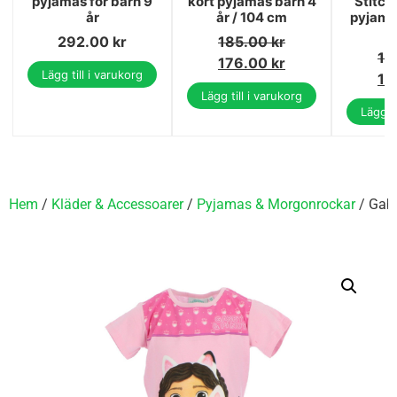
pyjamas för barn 9
kort pyjamas barn 4
Stitch 
år
år / 104 cm
pyjamas
1
292.00
kr
185.00
kr
18
176.00
kr
Lägg till i varukorg
17
Lägg till i varukorg
Lägg ti
Hem
/
Kläder & Accessoarer
/
Pyjamas & Morgonrockar
/ Gabb