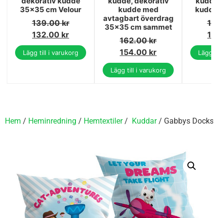
dekorativ kudde
kudde, dekorativ
kudde
35x35 cm Velour
kudde med
kudde
avtagbart överdrag
139.00
kr
13
35x35 cm sammet
132.00
kr
12
162.00
kr
154.00
kr
Lägg till i varukorg
Lägg ti
Lägg till i varukorg
Hem
/
Heminredning
/
Hemtextiler
/
Kuddar
/ Gabbys Dockskå