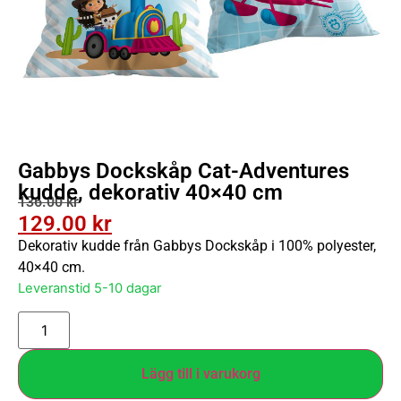
Gabbys Dockskåp Cat-Adventures
kudde, dekorativ 40×40 cm
136.00
kr
129.00
kr
Dekorativ kudde från Gabbys Dockskåp i 100% polyester,
40×40 cm.
Leveranstid 5-10 dagar
Lägg till i varukorg