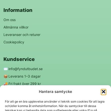
Information
Om oss
Allmänna villkor
Leveranser och returer
Cookiepolicy
Kundservice
✉️
info@fyndutbudet.se
📦
Leverans 1–3 dagar
🚚
Fri frakt över 299 kr
😊
Nöjd kund-garanti
Hantera samtycke
För att ge en bra upplevelse använder vi teknik som cookies för att lagra
och/eller komma åt enhetsinformation. När du samtycker till dessa
Följ oss
tekniker kan vi behandla data som surfbeteende eller unika ID:n på