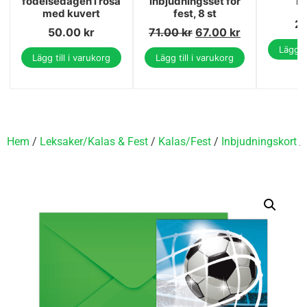
födelsedagen i rosa
inbjudningsset för
In
med kuvert
fest, 8 st
2
50.00
kr
71.00
kr
67.00
kr
Lägg ti
Lägg till i varukorg
Lägg till i varukorg
Hem
/
Leksaker/Kalas & Fest
/
Kalas/Fest
/
Inbjudningskort
/ 