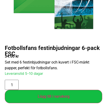
Fotbollsfans festinbjudningar 6-pack
FSC
34.00
kr
Set med 6 festinbjudningar och kuvert i FSC-märkt
papper, perfekt för fotbollsfans.
Leveranstid 5-10 dagar
Lägg till i varukorg