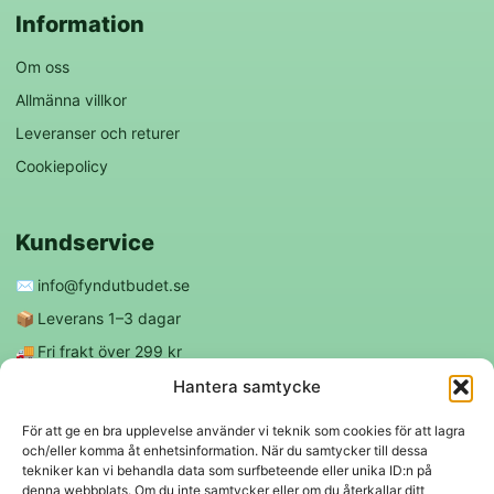
Information
Om oss
Allmänna villkor
Leveranser och returer
Cookiepolicy
Kundservice
✉️
info@fyndutbudet.se
📦
Leverans 1–3 dagar
🚚
Fri frakt över 299 kr
😊
Nöjd kund-garanti
Hantera samtycke
För att ge en bra upplevelse använder vi teknik som cookies för att lagra
och/eller komma åt enhetsinformation. När du samtycker till dessa
Följ oss
tekniker kan vi behandla data som surfbeteende eller unika ID:n på
denna webbplats. Om du inte samtycker eller om du återkallar ditt