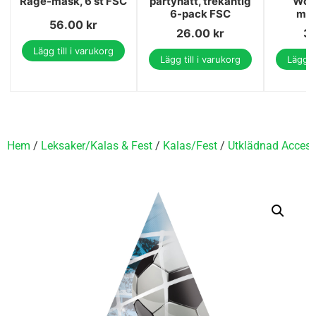
Rage-mask, 6 st FSC
partyhatt, trekantig
Worl
6-pack FSC
mas
56.00
kr
26.00
kr
3
Lägg till i varukorg
Lägg till i varukorg
Lägg ti
Hem
/
Leksaker/Kalas & Fest
/
Kalas/Fest
/
Utklädnad Access