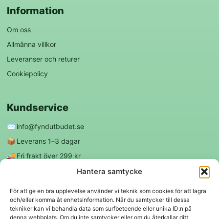
Information
Om oss
Allmänna villkor
Leveranser och returer
Cookiepolicy
Kundservice
✉️
info@fyndutbudet.se
📦
Leverans 1–3 dagar
🚚
Fri frakt över 299 kr
😊
Nöjd kund-garanti
Hantera samtycke
För att ge en bra upplevelse använder vi teknik som cookies för att lagra
och/eller komma åt enhetsinformation. När du samtycker till dessa
Följ oss
tekniker kan vi behandla data som surfbeteende eller unika ID:n på
denna webbplats. Om du inte samtycker eller om du återkallar ditt