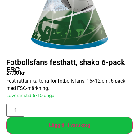
Fotbollsfans festhatt, shako 6-pack
FSC
27.00
kr
Festhattar i kartong för fotbollsfans, 16×12 cm, 6-pack
med FSC-märkning.
Leveranstid 5-10 dagar
Lägg till i varukorg