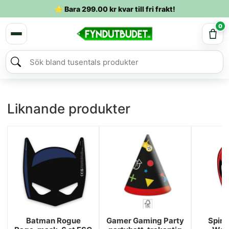
⭐ Bara
299.00
kr
kvar till fri frakt!
0
Liknande produkter
Batman Rogue
Gamer Gaming Party
Spin