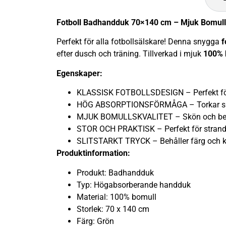
Fotboll Badhandduk 70×140 cm – Mjuk Bomul
Perfekt för alla fotbollsälskare! Denna snygga
f
efter dusch och träning. Tillverkad i mjuk
100% 
Egenskaper:
KLASSISK FOTBOLLSDESIGN – Perfekt för
HÖG ABSORPTIONSFÖRMÅGA – Torkar sna
MJUK BOMULLSKVALITET – Skön och beh
STOR OCH PRAKTISK – Perfekt för strand
SLITSTARKT TRYCK – Behåller färg och kval
Produktinformation:
Produkt: Badhandduk
Typ: Högabsorberande handduk
Material: 100% bomull
Storlek: 70 x 140 cm
Färg: Grön