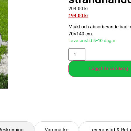
204.00
kr
194.00
kr
Mjukt och absorberande bad- o
70×140 cm.
Leveranstid 5-10 dagar
Lägg till i varukorg
Beskrivning
Varumärke
Leveranstid & Retu