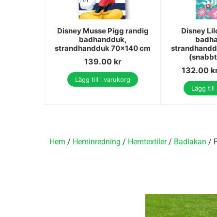
Disney Musse Pigg randig
Disney Lil
badhandduk,
badha
strandhandduk 70x140 cm
strandhandd
(snabbt
139.00
kr
132.00
k
Lägg till i varukorg
Lägg till
Hem
/
Heminredning
/
Hemtextiler
/
Badlakan
/ 