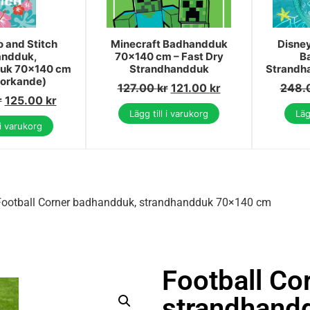
o and Stitch
Minecraft Badhandduk
Disney
ndduk,
70x140 cm – Fast Dry
B
uk 70x140 cm
Strandhandduk
Strandh
orkande)
127.00
kr
121.00
kr
248.
r
125.00
kr
Lägg till i varukorg
Läg
 i varukorg
Football Corner badhandduk, strandhandduk 70×140 cm
Football Co
strandhand