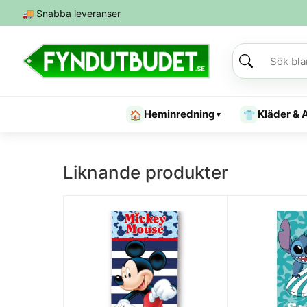
🚚
Snabba leveranser
Heminredning
Kläder & 
🏠
👕
▾
Liknande produkter