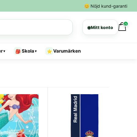
😊
Nöjd kund-garanti
0
◉
Mitt konto
er
Skola
Varumärken
🎒
⭐
▾
▾