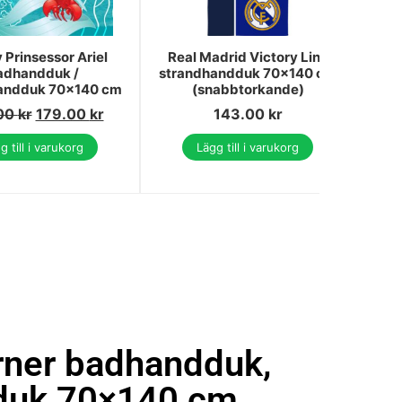
 Prinsessor Ariel
Real Madrid Victory Line
Di
adhandduk /
strandhandduk 70x140 cm
andduk 70x140 cm
(snabbtorkande)
str
00
kr
179.00
kr
143.00
kr
2
g till i varukorg
Lägg till i varukorg
rner badhandduk,
duk 70×140 cm