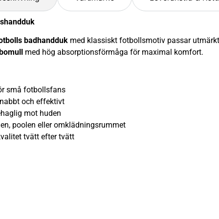
lshandduk
otbolls badhandduk
med klassiskt fotbollsmotiv passar utmärkt
bomull
med hög absorptionsförmåga för maximal komfort.
 små fotbollsfans
bbt och effektivt
aglig mot huden
en, poolen eller omklädningsrummet
itet tvätt efter tvätt