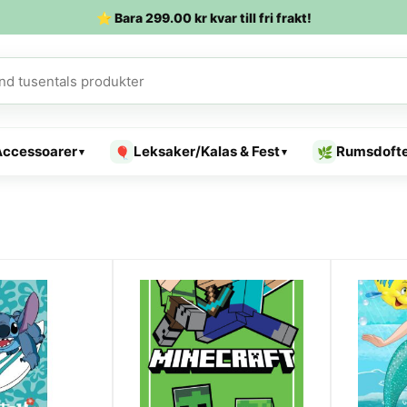
⭐ Bara
299.00
kr
kvar till fri frakt!
Accessoarer
Leksaker/Kalas & Fest
Rumsdoft
🎈
🌿
▾
▾