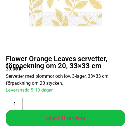
Flower Orange Leaves servetter,
förpackning om 20, 33×33 cm
39.00
kr
Servetter med blommor och löv, 3-lager, 33×33 cm,
förpackning om 20 stycken.
Leveranstid 5-10 dagar
Lägg till i varukorg