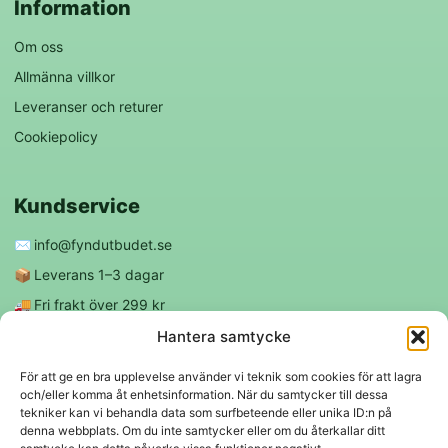
Information
Om oss
Allmänna villkor
Leveranser och returer
Cookiepolicy
Kundservice
✉️
info@fyndutbudet.se
📦
Leverans 1–3 dagar
🚚
Fri frakt över 299 kr
😊
Nöjd kund-garanti
Hantera samtycke
För att ge en bra upplevelse använder vi teknik som cookies för att lagra
och/eller komma åt enhetsinformation. När du samtycker till dessa
Följ oss
tekniker kan vi behandla data som surfbeteende eller unika ID:n på
denna webbplats. Om du inte samtycker eller om du återkallar ditt