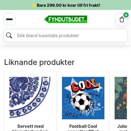
⭐ Bara
299.00
kr
kvar till fri frakt!
0
Liknande produkter
Servett med
Football Cool
Julse