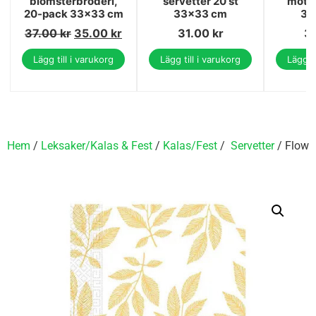
blomsterbroderi,
servetter 20 st
motiv
20-pack 33x33 cm
33x33 cm
33
37.00
kr
35.00
kr
31.00
kr
3
Lägg till i varukorg
Lägg till i varukorg
Lägg ti
Hem
/
Leksaker/Kalas & Fest
/
Kalas/Fest
/
Servetter
/ Flowe