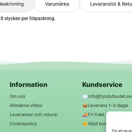
Beskrivning
Varumärke
Leveranstid & Retu
8 stycken per förpackning.
Information
Kundservice
Om oss
✉️
info@fyndutbudet.se
Allmänna villkor
📦
Leverans 1–3 dagar
Leveranser och returer
🚚
Fri frakt över 299 kr
Cookiepolicy
😊
Nöjd kund-garanti
För att ge e