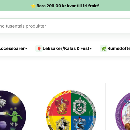
⭐ Bara
299.00
kr
kvar till fri frakt!
Accessoarer
Leksaker/Kalas & Fest
Rumsdoft
🎈
🌿
▾
▾