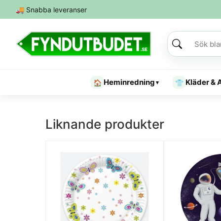
🚚
Snabba leveranser
Heminredning
Kläder & 
🏠
👕
▾
Liknande produkter