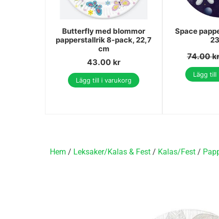
Butterfly med blommor
Space pappe
papperstallrik 8-pack, 22,7
23
cm
74.00
k
43.00
kr
Lägg till
Lägg till i varukorg
Hem
/
Leksaker/Kalas & Fest
/
Kalas/Fest
/
Papp