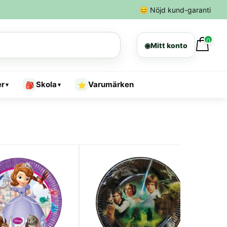
😊
Nöjd kund-garanti
0
◉
Mitt konto
er
Skola
Varumärken
🎒
⭐
▾
▾