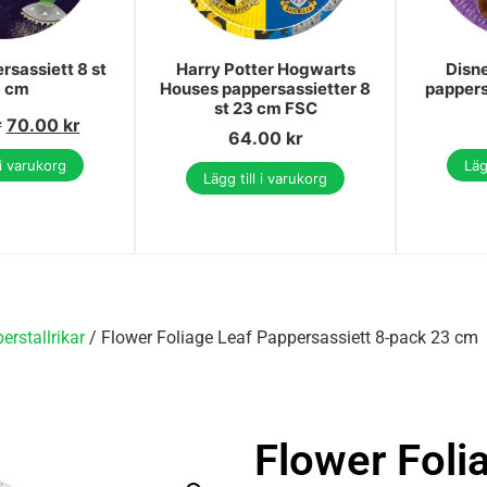
rsassiett 8 st
Harry Potter Hogwarts
Disne
 cm
Houses pappersassietter 8
pappers
st 23 cm FSC
r
70.00
kr
64.00
kr
 i varukorg
Läg
Lägg till i varukorg
erstallrikar
/ Flower Foliage Leaf Pappersassiett 8-pack 23 cm
Flower Foli