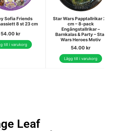
y Sofia Friends
Star Wars Papptallrikar 23
assiett 8 st 23 cm
cm – 8-pack
papp
Engångstallrikar –
54.00
kr
Barnkalas & Party – Star
Wars Heroes Motiv
g till i varukorg
54.00
kr
Lägg till i varukorg
age Leaf