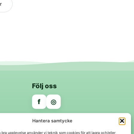
r
Följ oss
f
◎
Trygga betalningar
Hantera samtycke
Klarna
VISA
Mastercard
Swish
n bra upplevelse använder vi teknik som cookies för att lagra och/eller