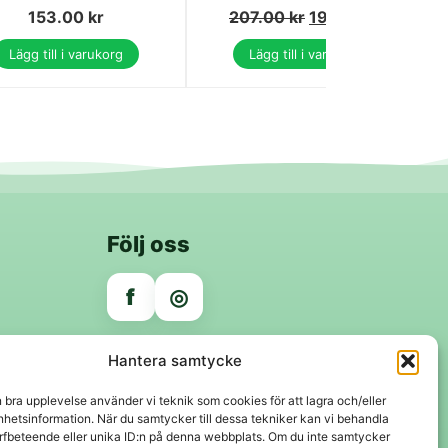
153.00
kr
207.00
kr
197.00
kr
Lägg till i varukorg
Lägg till i varukorg
Följ oss
f
◎
Trygga betalningar
Hantera samtycke
Klarna
VISA
Mastercard
Swish
n bra upplevelse använder vi teknik som cookies för att lagra och/eller
hetsinformation. När du samtycker till dessa tekniker kan vi behandla
rfbeteende eller unika ID:n på denna webbplats. Om du inte samtycker