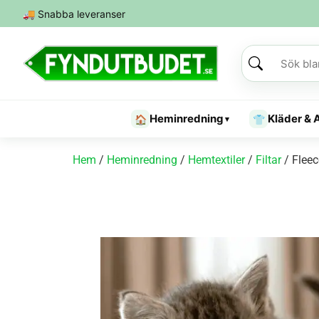
🚚
Snabba leveranser
Heminredning
Kläder & 
🏠
👕
▾
Hem
/
Heminredning
/
Hemtextiler
/
Filtar
/ Fleece