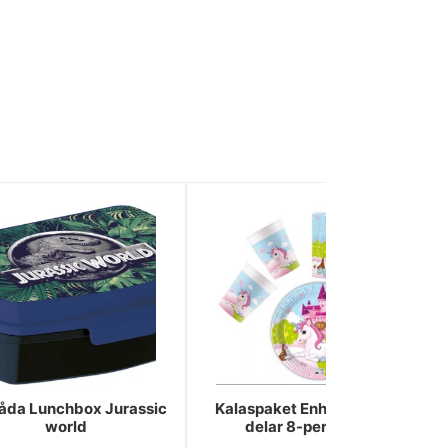
åda Lunchbox Jurassic
Kalaspaket Enhörning 36
world
delar 8-personer