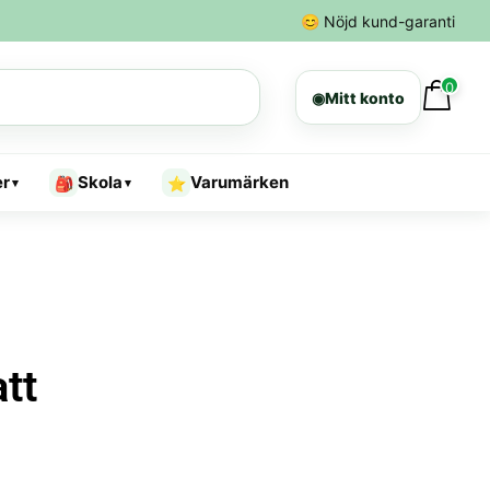
😊
Nöjd kund-garanti
0
◉
Mitt konto
er
Skola
Varumärken
🎒
⭐
▾
▾
att