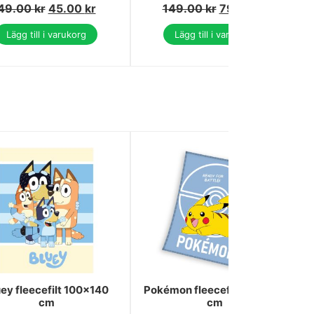
49.00
kr
45.00
kr
149.00
kr
79.00
kr
Lägg till i varukorg
Lägg till i varukorg
ey fleecefilt 100x140
Pokémon fleecefilt 110x140
cm
cm