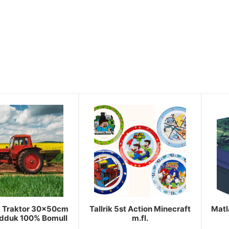
 Traktor 30x50cm
Tallrik 5st Action Minecraft
Matl
dduk 100% Bomull
m.fl.