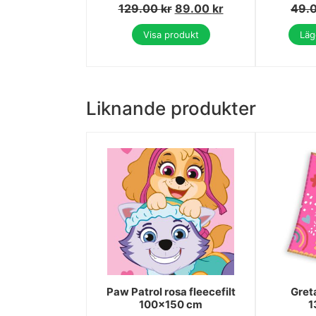
129.00
kr
89.00
kr
49.
Visa produkt
Lägg
Liknande produkter
Paw Patrol rosa fleecefilt
Greta
100x150 cm
1