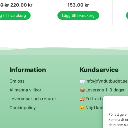
00
kr
220.00
kr
153.00
kr
 till i varukorg
Lägg till i varukorg
Information
Kundservice
Om oss
✉️
info@fyndutbudet.se
Allmänna villkor
📦
Leverans 1–3 dagar
Leveranser och returer
🚚
Fri frakt över 299 kr
Cookiepolicy
😊
Nöjd kund-garanti
För att ge e
komma åt en
data som su