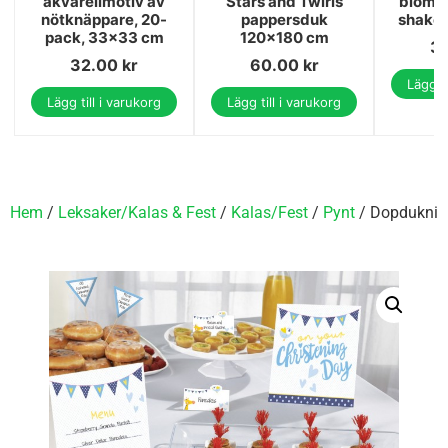
akvarellmotiv av
Stars and Twirls
blomst
nötknäppare, 20-
pappersduk
shako 
pack, 33x33 cm
120x180 cm
3
32.00
kr
60.00
kr
Lägg ti
Lägg till i varukorg
Lägg till i varukorg
Hem
/
Leksaker/Kalas & Fest
/
Kalas/Fest
/
Pynt
/ Dopdukning