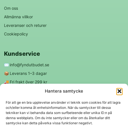
Om oss
Allmänna villkor
Leveranser och returer
Cookiepolicy
Kundservice
✉️
info@fyndutbudet.se
📦
Leverans 1–3 dagar
🚚
Fri frakt över 299 kr
😊
Nöjd kund-garanti
Hantera samtycke
För att ge en bra upplevelse använder vi teknik som cookies för att lagra
och/eller komma åt enhetsinformation. När du samtycker till dessa
Följ oss
tekniker kan vi behandla data som surfbeteende eller unika ID:n på
denna webbplats. Om du inte samtycker eller om du återkallar ditt
samtycke kan detta påverka vissa funktioner negativt.
f
◎