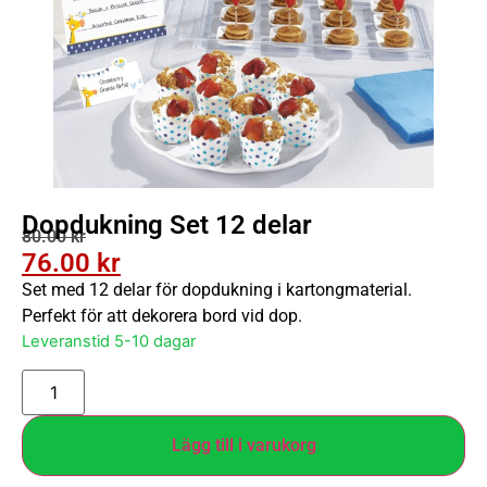
Dopdukning Set 12 delar
80.00
kr
76.00
kr
Set med 12 delar för dopdukning i kartongmaterial.
Perfekt för att dekorera bord vid dop.
Leveranstid 5-10 dagar
Lägg till i varukorg