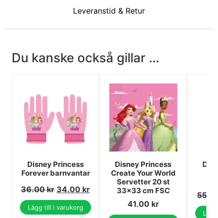
Leveranstid & Retur
Du kanske också gillar ...
Disney Princess
Disney Princess
Disn
Forever barnvantar
Create Your World
Ar
Servetter 20 st
d
36.00
kr
34.00
kr
33x33 cm FSC
55.0
41.00
kr
Lägg till i varukorg
Lägg 