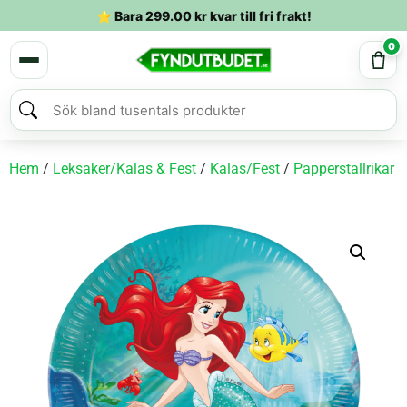
⭐ Bara
299.00
kr
kvar till fri frakt!
0
Hem
/
Leksaker/Kalas & Fest
/
Kalas/Fest
/
Papperstallrikar
/