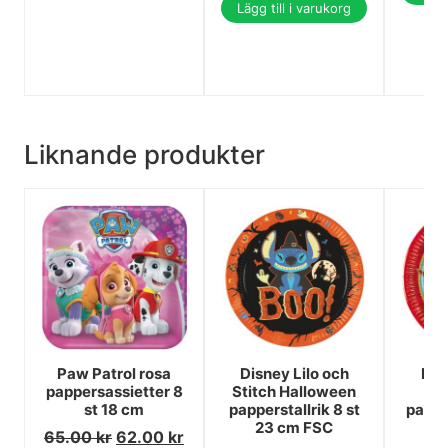
Lägg till i varukorg
Liknande produkter
Paw Patrol rosa
Disney Lilo och
Pok
pappersassietter 8
Stitch Halloween
G
st 18 cm
papperstallrik 8 st
pappe
23 cm FSC
st
65.00
kr
62.00
kr