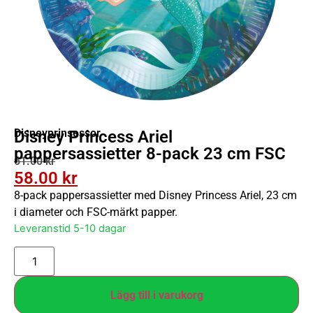
Disneyprinsessor
Disney Princess Ariel
pappersassietter 8-pack 23 cm FSC
61.00
kr
58.00
kr
8-pack pappersassietter med Disney Princess Ariel, 23 cm
i diameter och FSC-märkt papper.
Leveranstid 5-10 dagar
Lägg till i varukorg