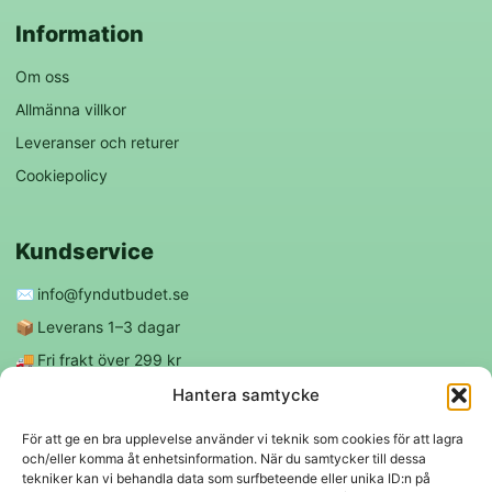
Information
Om oss
Allmänna villkor
Leveranser och returer
Cookiepolicy
Kundservice
✉️
info@fyndutbudet.se
📦
Leverans 1–3 dagar
🚚
Fri frakt över 299 kr
😊
Nöjd kund-garanti
Hantera samtycke
För att ge en bra upplevelse använder vi teknik som cookies för att lagra
och/eller komma åt enhetsinformation. När du samtycker till dessa
Följ oss
tekniker kan vi behandla data som surfbeteende eller unika ID:n på