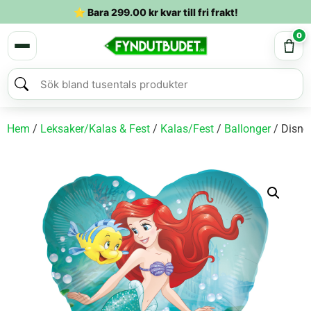
⭐ Bara
299.00
kr
kvar till fri frakt!
0
Hem
/
Leksaker/Kalas & Fest
/
Kalas/Fest
/
Ballonger
/ Disney