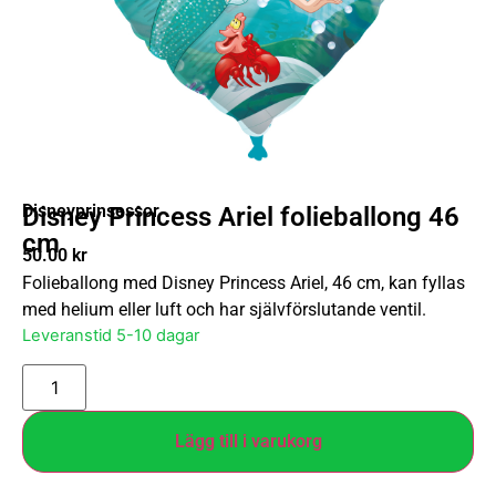
Disneyprinsessor
Disney Princess Ariel folieballong 46
cm
50.00
kr
Folieballong med Disney Princess Ariel, 46 cm, kan fyllas
med helium eller luft och har självförslutande ventil.
Leveranstid 5-10 dagar
Lägg till i varukorg