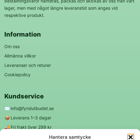
beställningsvaror hanteras, packas och skickas av oss från vårt
lager, men med något längre leveranstid som anges vid
respektive produkt.
Information
Om oss
Allmänna villkor
Leveranser och returer
Cookiepolicy
Kundservice
✉️
info@fyndutbudet.se
📦
Leverans 1–3 dagar
🚚
Fri frakt över 299 kr
😊
Nöjd kund-garanti
Hantera samtycke