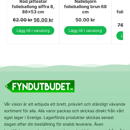
Röd jättestor
Nallebjörn
Nu
folieballong siffra 8,
folieballong brun 68
86x53 cm
cm
folieba
8
62.00
kr
56.00
kr
50.00
kr
76.0
Lägg till i varukorg
Lägg till i varukorg
Lägg 
Vår vision är att erbjuda ett brett, prisvärt och ständigt växande
sortiment för alla. Alla varor packas och skickas direkt från vårt
eget lager i Sverige. Lagerförda produkter skickas senast
dagen efter din beställning för snabb leverans. Även