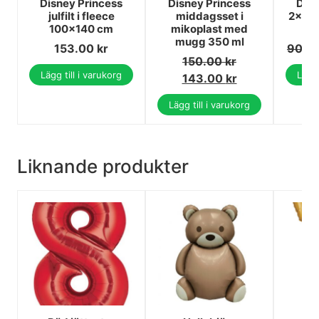
Disney Princess
Disney Princess
Disn
julfilt i fleece
middagsset i
2x60-
100x140 cm
mikoplast med
C
mugg 350 ml
153.00
kr
90.0
150.00
kr
Lägg till i varukorg
Lägg 
143.00
kr
Lägg till i varukorg
Liknande produkter