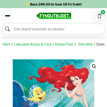
⭐ Bara
299.00
kr
kvar till fri frakt!
0
Hem
/
Leksaker/Kalas & Fest
/
Kalas/Fest
/
Servetter
/ Disney