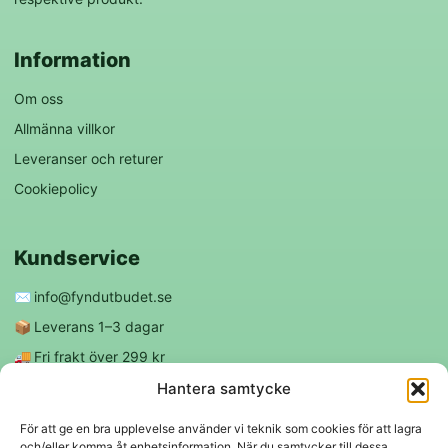
Information
Om oss
Allmänna villkor
Leveranser och returer
Cookiepolicy
Kundservice
✉️
info@fyndutbudet.se
📦
Leverans 1–3 dagar
🚚
Fri frakt över 299 kr
😊
Nöjd kund-garanti
Hantera samtycke
För att ge en bra upplevelse använder vi teknik som cookies för att lagra
och/eller komma åt enhetsinformation. När du samtycker till dessa