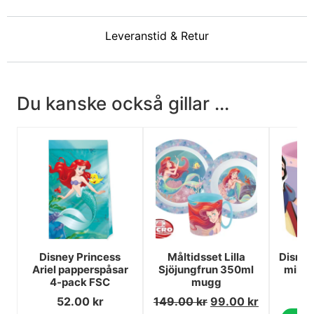
Leveranstid & Retur
Du kanske också gillar ...
Disney Princess
Måltidsset Lilla
Disney
Ariel papperspåsar
Sjöjungfrun 350ml
mikro
4-pack FSC
mugg
52.00
kr
149.00
kr
99.00
kr