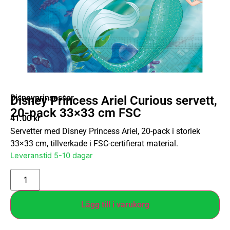
Disneyprinsessor
Disney Princess Ariel Curious servett,
20-pack 33×33 cm FSC
41.00
kr
Servetter med Disney Princess Ariel, 20-pack i storlek
33×33 cm, tillverkade i FSC-certifierat material.
Leveranstid 5-10 dagar
Lägg till i varukorg