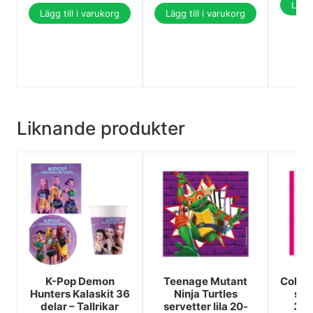
Lägg 
Lägg till i varukorg
Lägg till i varukorg
Liknande produkter
K-Pop Demon
Teenage Mutant
Colour
Hunters Kalaskit 36
Ninja Turtles
ser
delar – Tallrikar
servetter lila 20-
33x