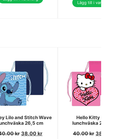
Lägg till i varukorg
ey Lilo and Stitch Wave
Hello Kitty Heart
lunchväska 26,5 cm
lunchväska 26,5 cm
40.00
kr
38.00
kr
40.00
kr
38.00
kr