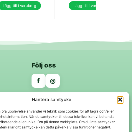
Lägg till i varukorg
Lägg till i varukorg
Följ oss
f
◎
Trygga betalningar
Hantera samtycke
Klarna
VISA
Mastercard
Swish
n bra upplevelse använder vi teknik som cookies för att lagra och/eller
hetsinformation. När du samtycker till dessa tekniker kan vi behandla
rfbeteende eller unika ID:n på denna webbplats. Om du inte samtycker
återkallar ditt samtycke kan detta påverka vissa funktioner negativt.