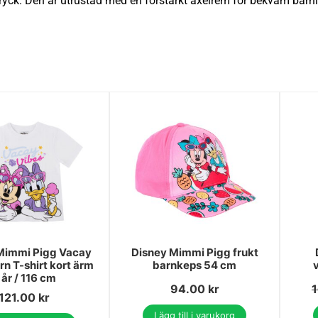
dryck. Den är utrustad med en förstärkt axelrem för bekväm bärn
Mimmi Pigg Vacay
Disney Mimmi Pigg frukt
rn T-shirt kort ärm
barnkeps 54 cm
 år / 116 cm
94.00
kr
121.00
kr
Lägg till i varukorg