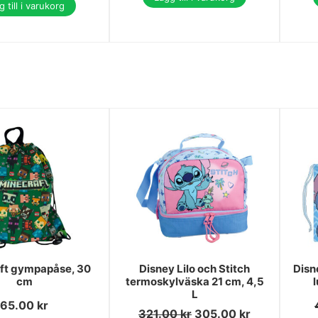
 till i varukorg
ft gympapåse, 30
Disney Lilo och Stitch
Disn
cm
termoskylväska 21 cm, 4,5
L
65.00
kr
321.00
kr
305.00
kr