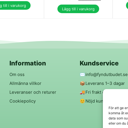
 till i varukorg
Lägg till i varukorg
Information
Kundservice
Om oss
✉️
info@fyndutbudet.se
Allmänna villkor
📦
Leverans 1–3 dagar
Leveranser och returer
🚚
Fri frakt över 299 kr
Cookiepolicy
😊
Nöjd kund-garanti
För att ge e
komma åt en
data som su
eller om du 