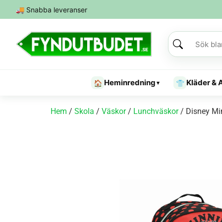
🚚
Snabba leveranser
Heminredning
Kläder & 
🏠
👕
▾
Hem
/
Skola
/
Väskor
/
Lunchväskor
/ Disney Mi