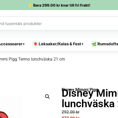
⭐ Bara
299.00
kr
kvar till fri frakt!
Accessoarer
Leksaker/Kalas & Fest
Rumsdoft
🎈
🌿
▾
▾
mmi Pigg Termo lunchväska 21 cm
Disney Mim
Disney Mimmi Pigg
lunchväska
292.00
kr