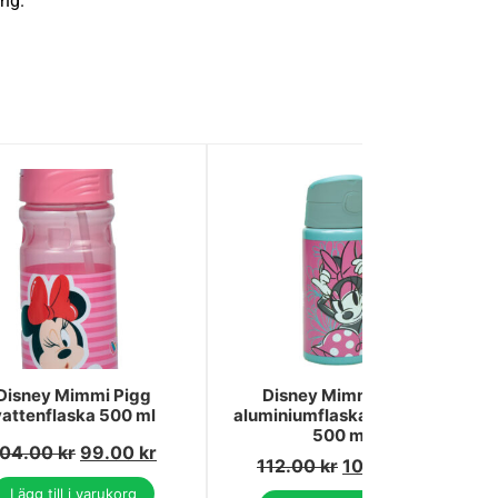
ing.
Disney Mimmi Pigg
Disney Mimmi Pigg
vattenflaska 500 ml
aluminiumflaska med krok
500 ml
104.00
kr
99.00
kr
112.00
kr
101.00
kr
Lägg till i varukorg