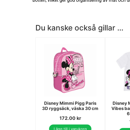
botten, vilket ger god organisering av mat och 
Du kanske också gillar ...
Disney Mimmi Pigg Paris
Disney 
3D ryggsäck, väska 30 cm
Vibes ba
6
172.00
kr
Lägg till i varukorg