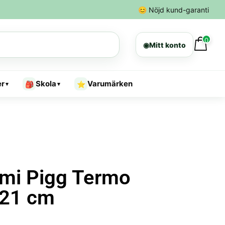
😊
Nöjd kund-garanti
0
◉
Mitt konto
er
Skola
Varumärken
🎒
⭐
▾
▾
mi Pigg Termo
 21 cm